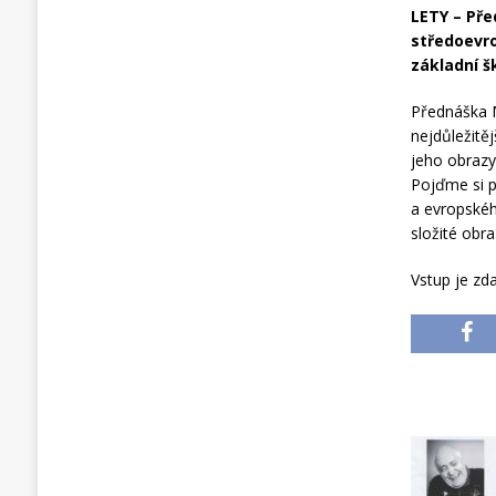
LETY –
Pře
středoevro
základní š
Přednáška M
nejdůležitě
jeho obrazy
Pojďme si př
a evropskéh
složité obra
Vstup je zd