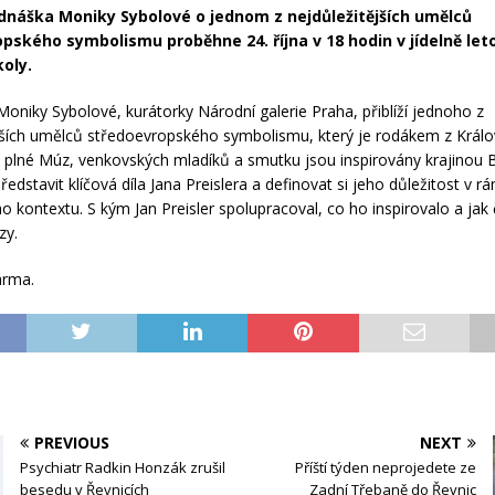
dnáška Moniky Sybolové o jednom z nejdůležitějších umělců
pského symbolismu proběhne 24. října v 18 hodin v jídelně le
koly.
oniky Sybolové, kurátorky Národní galerie Praha, přiblíží jednoho z
jších umělců středoevropského symbolismu, který je rodákem z Král
 plné Múz, venkovských mladíků a smutku jsou inspirovány krajinou 
edstavit klíčová díla Jana Preislera a definovat si jeho důležitost v 
o kontextu. S kým Jan Preisler spolupracoval, co ho inspirovalo a jak 
zy.
arma.
PREVIOUS
NEXT
Psychiatr Radkin Honzák zrušil
Příští týden neprojedete ze
besedu v Řevnicích
Zadní Třebaně do Řevnic