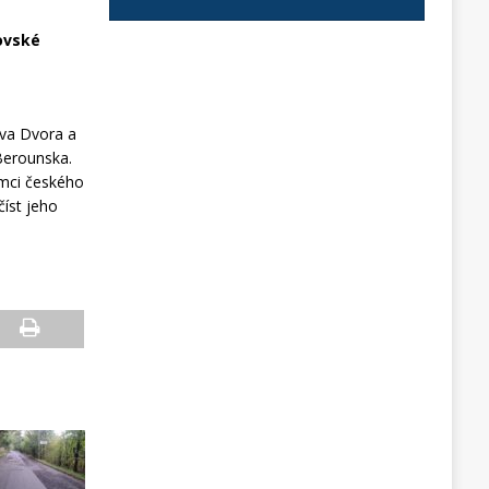
tovské
ova Dvora a
Berounska.
rámci českého
číst jeho