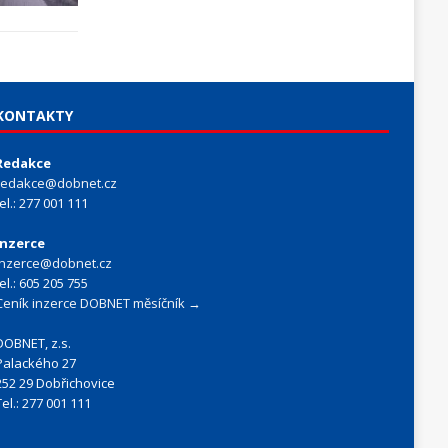
KONTAKTY
Redakce
redakce@dobnet.cz
tel.: 277 001 111
Inzerce
inzerce@dobnet.cz
tel.: 605 205 755
Ceník inzerce DOBNET měsíčník →
DOBNET, z.s.
Palackého 27
252 29 Dobřichovice
Tel.: 277 001 111