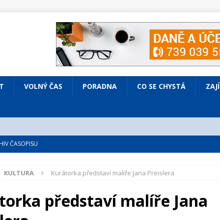
T
VOLNÝ ČAS
PORADNA
CO SE CHYSTÁ
ZAJ
IV ČASOPISU
é
ZAJÍMAVÍ LIDÉ
KULTURA
Kurátorka představí malíře Jana Preislera
VOLNÝ ČAS
bsazená Prodaná nevěsta
KULTURA
torka představí malíře Jana
nto ve Všenorech
KULTURA