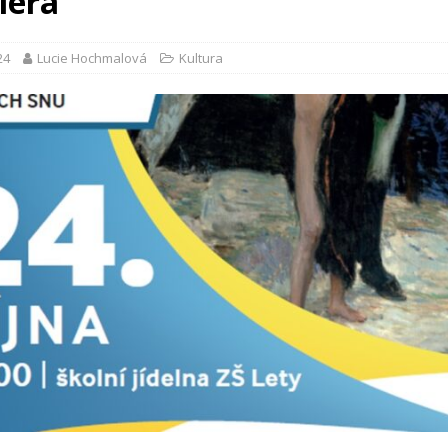
lera
24
Lucie Hochmalová
Kultura