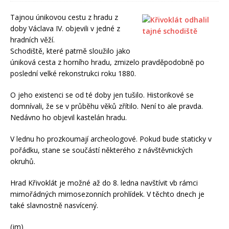
Tajnou únikovou cestu z hradu z
doby Václava IV. objevili v jedné z
hradních věží.
Schodiště, které patrně sloužilo jako
úniková cesta z horního hradu, zmizelo pravděpodobně po
poslední velké rekonstrukci roku 1880.
O jeho existenci se od té doby jen tušilo. Historikové se
domnívali, že se v průběhu věků zřítilo. Není to ale pravda.
Nedávno ho objevil kastelán hradu.
V lednu ho prozkoumají archeologové. Pokud bude staticky v
pořádku, stane se součástí některého z návštěvnických
okruhů.
Hrad Křivoklát je možné až do 8. ledna navštívit vb rámci
mimořádných mimosezonních prohlídek. V těchto dnech je
také slavnostně nasvícený.
(jm)