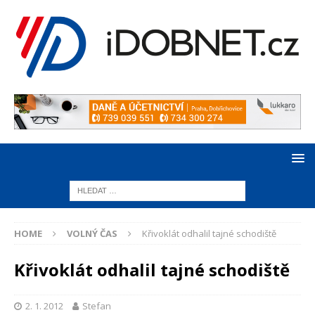
HOME
VOLNÝ ČAS
Křivoklát odhalil tajné schodiště
Křivoklát odhalil tajné schodiště
2. 1. 2012
Stefan