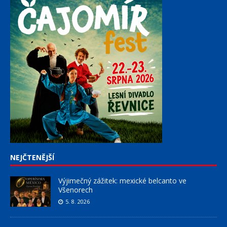
NEJČTENĚJŠÍ
Výjimečný zážitek: mexické belcanto ve
Všenorech
5. 8. 2026