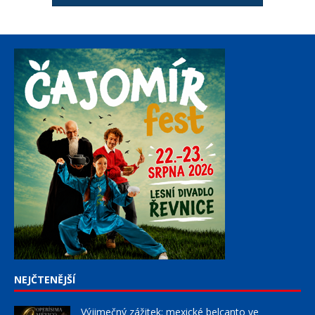
NEJČTENĚJŠÍ
Výjimečný zážitek: mexické belcanto ve