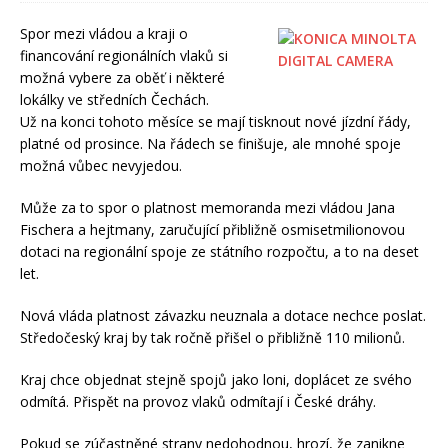
Spor mezi vládou a kraji o
financování regionálních vlaků si
možná vybere za oběť i některé
lokálky ve středních Čechách.
Už na konci tohoto měsíce se mají tisknout nové jízdní řády,
platné od prosince. Na řádech se finišuje, ale mnohé spoje
možná vůbec nevyjedou.
Může za to spor o platnost memoranda mezi vládou Jana
Fischera a hejtmany, zaručující přibližně osmisetmilionovou
dotaci na regionální spoje ze státního rozpočtu, a to na deset
let.
Nová vláda platnost závazku neuznala a dotace nechce poslat.
Středočeský kraj by tak ročně přišel o přibližně 110 milionů.
Kraj chce objednat stejně spojů jako loni, doplácet ze svého
odmítá. Přispět na provoz vlaků odmítají i České dráhy.
Pokud se zúčastněné strany nedohodnou, hrozí, že zanikne