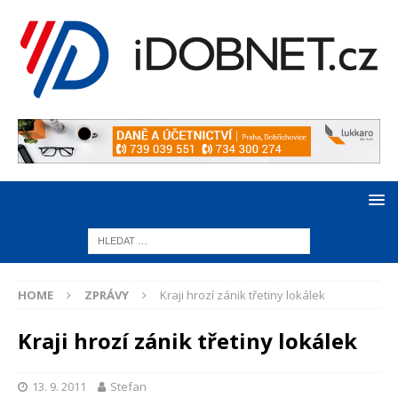
HOME
ZPRÁVY
Kraji hrozí zánik třetiny lokálek
Kraji hrozí zánik třetiny lokálek
13. 9. 2011
Stefan