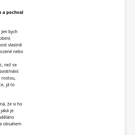
n a pochval
. Jen bych
obení.
nost vlastně
irozené nebo
c, než se
zvnitřnění
 rostou,
e, já to
ná, že si ho
aká je.
 uděláno
eba obsahem