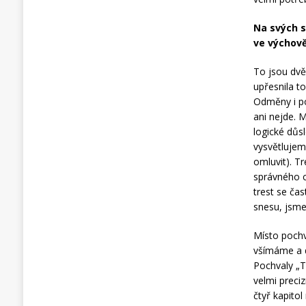
Na svých s
ve výchově 
To jsou dvě 
upřesnila to
Odměny i po
ani nejde. 
logické důs
vysvětlujem
omluvit). T
správného c
trest se ča
snesu, jsme
Místo pochv
všímáme a 
Pochvaly „T
velmi preci
čtyř kapitol