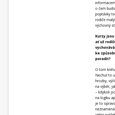
informacemi.
o čem budou
poptávky tv
rodiče malý
výchovný st
Kurzy jsou
ať už rodi
vychováván
ke způsobů
poradit?
O tom kniha
Nechuť to u
hrozby, výč
na výběr, j
– kdykoli j
na logiku a
je to opravd
neznamená ne
velmi potřeb