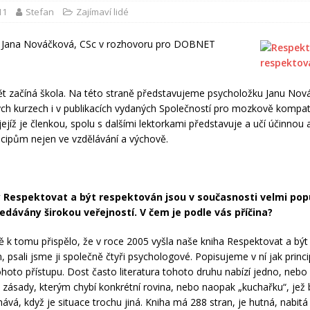
11
Stefan
Zajímaví lidé
. Jana Nováčková, CSc v rozhovoru pro DOBNET
pět začíná škola. Na této straně představujeme psycholožku Janu No
ých kurzech i v publikacích vydaných Společností pro mozkově kompati
jejíž je členkou, spolu s dalšími lektorkami představuje a učí účinnou a
ncipům nejen ve vzdělávání a výchově.
 Respektovat a být respektován jsou v současnosti velmi pop
ledávány širokou veřejností. V čem je podle vás příčina?
 k tomu přispělo, že v roce 2005 vyšla naše kniha Respektovat a být
 psali jsme ji společně čtyři psychologové. Popisujeme v ní jak princi
tohoto přístupu. Dost často literatura tohoto druhu nabízí jedno, nebo
zásady, kterým chybí konkrétní rovina, nebo naopak „kuchařku“, jež 
hává, když je situace trochu jiná. Kniha má 288 stran, je hutná, nabitá