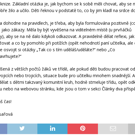
 knize. Základní otázka je, jak bychom se k sobě měli chovat, aby se 
ře žilo a učilo. Děti řeknou v podstatě to, co by jim kladl na srdce d
da dohodne na pravidlech, je třeba, aby byla formulována pozitivně 
oli jako zákazy. Měla by být vyvěšena na viditelném místě (u prvňáčků
), aby se na ně dalo kdykoli odkazovat. A pravidelně dělat reflexi, ja
žovat a co by pomohlo při potížích (opět nehodnotí paní učitelka, ale d
e osvojit si otázky „Tak co s tím uděláš/uděláte?“ nebo „Co
avrhujete?“
ená z větších počtů žáků ve třídě, ale pokud děti budou pracovat o
ojicích nebo trojicích, situace bude pro učitelku mnohem snadnější. A
dělat s dětmi takzvaný komunitní kruh, hodně stmeluje třídu, opět odk
hu nebo na webovou stránku, kde jsou o tom v sekci Články dva přísp
š čas!
sařová