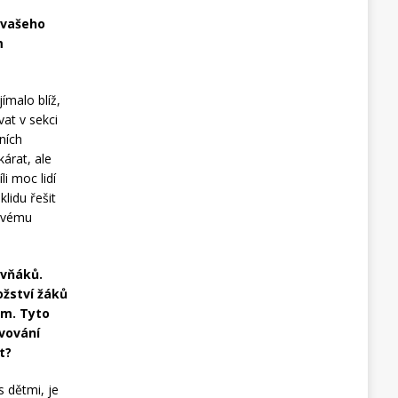
 vašeho
m
jímalo blíž,
vat v sekci
ních
kárat, ale
i moc lidí
lidu řešit
kovému
rvňáků.
ožství žáků
em. Tyto
avování
t?
s dětmi, je