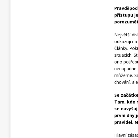
Pravděpod
přístupu j
porozumět 
Největší dis
odkazuji na
Články. Pok
situacích. S
ono potřebuj
nenapadne. 
můžeme. Sa
chování, al
Se začátke
Tam, kde n
se navyšuj
první dny 
pravidel. 
Hlavní zásad