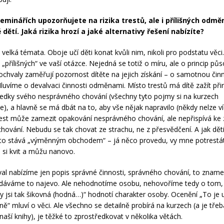
eminářích upozorňujete na rizika trestů, ale i přílišných odmě
dětí. Jaká rizika hrozí a jaké alternativy řešení nabízíte?
velká témata. Oboje učí děti konat kvůli nim, nikoli pro podstatu věci
 „přílišných“ ve vaší otázce. Nejedná se totiž o míru, ale o princip půs
chvaly zaměřují pozornost dítěte na jejich získání – o samotnou čin
Mluvíme o devalvaci činnosti odměnami. Místo trestů má dítě zažít př
ledky svého nesprávného chování (všechny tyto pojmy si na kurzech
e), a hlavně se má dbát na to, aby vše nějak napravilo (někdy nelze ví
rest může zamezit opakování nesprávného chování, ale nepřispívá ke 
hování. Nebudu se tak chovat ze strachu, ne z přesvědčení. A jak děti
sto stává „výměnným obchodem“ – já něco provedu, vy mne potrestát
 si kvit a můžu nanovo.
al nabízíme jen popis správné činnosti, správného chování, to zname
dáváme to najevo. Ale nehodnotíme osobu, nehovoříme tedy o tom, j
y jsi tak šikovná (hodná…)“ hodnotí charakter osoby. Ocenění „To je
zně“ mluví o věci. Ale všechno se detailně probírá na kurzech (a je tř
 naší knihy), je těžké to zprostředkovat v několika větách.