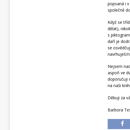
popsaná i v
společně dob
Když se tří
dělat), nik
s piktogramy
daří je dodr
se osvědčuj
navrhuješ/n
Nejsem nadš
aspoň ve dv
doporučuji 
na naši kni
Děkuji za vá
Barbora Te