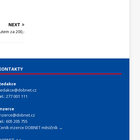
NEXT
utem za 200,-
KONTAKTY
Redakce
redakce@dobnet.cz
tel.: 277 001 111
Inzerce
inzerce@dobnet.cz
tel.: 605 205 755
Ceník inzerce DOBNET měsíčník →