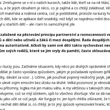
 Zmiňujeme se v ní o našich kurzech, takže lidé, kteří se na ně hlásí,
, a že jejich obsahem je něco, co je zajímá a co chtějí zvládnout. Vě
oří mateřská a rodinná centra, což je potěšitelné, protože na kurzy 
ch dětí, kde se aplikace daří snadněji, než když se najednou mění do
yl u starších dětí – ale i tam to samozřejmě jde.
 založené na pěstování principu partnerství a rovnocennosti v
čů a dětí nebo učitelů a žáků či mezi dospělými. Řada dospělých
a autoritativně. Ačkoli by sami své děti takto vychovávat nec
m svých rodičů, které se jim vryly do paměti, často sklouzávaj
 i kurzy jsou. Začínáme situacemi, kdy něco po druhých oprávněně 
dělat je často vyvolána způsobem, jakým je požadavek vysloven (pří
itky, dávání za vzor…). Učíme, jak používat popisný neútočný jazyk, ja
ak ulevit svým emocím bez útoku na druhé. Velká pozornost je věno
sou přítomny, logika má jen malou váhu. A my většinou v takových sit
pelujeme, což se míjí účinkem, spíš to všechno zhoršuje. Vše se dá na
u jako učit se cizí jazyk. Ale funguje to. Jen bych chtěla zdůraznit, že 
chat děti dělat si, co chtějí. Je to jiný způsob vymezování hranic, kt
ují.