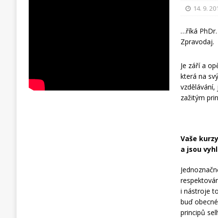
14. 9. 20
…říká PhDr
Zpravodaj.
Je září a o
která na sv
vzdělávání, 
zažitým pri
Vaše kurzy
a jsou vyh
Jednoznačně
respektován,
i nástroje 
buď obecné 
principů sel