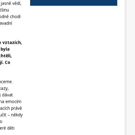
 jasně vědí,
tšinu
hodně chodí
savadní
e vztazích,
 byla
htěli,
í. Co
chceme.
kazy,
k dávat
vána emocím
uacích právě
učit – někdy
to
eré děti