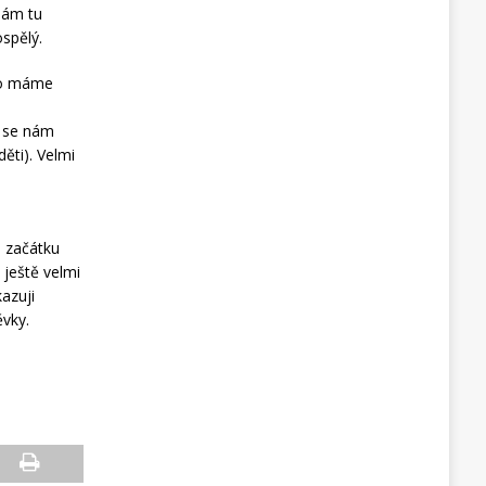
nám tu
ospělý.
(co máme
k se nám
ěti). Velmi
d začátku
 ještě velmi
azuji
ěvky.