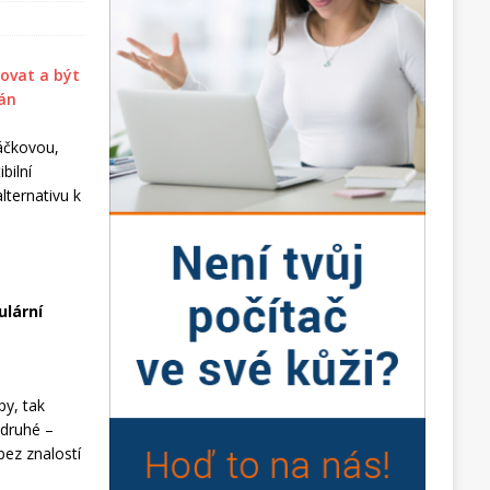
váčkovou,
bilní
lternativu k
ulární
py, tak
 druhé –
bez znalostí