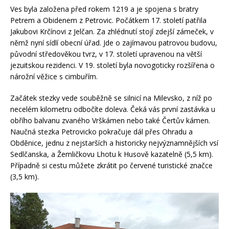
Ves byla založena před rokem 1219 a je spojena s bratry
Petrem a Obidenem z Petrovic. Počátkem 17. století patřila
Jakubovi Krčínovi z Jelčan. Za zhlédnutí stojí zdejší zámeček, v
němž nyní sídlí obecní úřad. Jde o zajímavou patrovou budovu,
původní středověkou tvrz, v 17. století upravenou na větší
jezuitskou rezidenci. V 19. století byla novogoticky rozšířena o
nárožní věžice s cimbuřím.
Začátek stezky vede souběžně se silnicí na Milevsko, z níž po
necelém kilometru odbočíte doleva. Čeká vás první zastávka u
obřího balvanu zvaného Vrškámen nebo také Čertův kámen.
Naučná stezka Petrovicko pokračuje dál přes Ohradu a
Obděnice, jednu z nejstarších a historicky nejvýznamnějších vsí
Sedlčanska, a Žemličkovu Lhotu k Husově kazatelně (5,5 km).
Případně si cestu můžete zkrátit po červené turistické značce
(3,5 km).