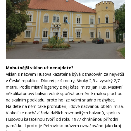
Mohutnější viklan už nenajdete?
Viklan s názvem Husova kazatelna bývá označován za největší
v České republice. Dlouhý je 4 metry, široký 2,5 a vysoký 2,7
metru. Podle místní legendy z něj kázal mistr Jan Hus. Masivní
několikatunový balvan volně spočívá poměrně malou plochou
na skalním podkladu, proto ho lze velmi snadno rozhýbat.
Najdete na něm také prohlubeň, lidově nazvanou obětní mísa.
V okolí se nachází řada dalších rozmanitých balvanů, spolu s
Husovou kazatelnou tvoří od roku 1977 chráněnou přírodní
památku. I proto je Petrovicko právem označováno jako kraj