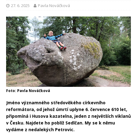
27. 6. 2025
Pavla Nováčková
Foto: Pavla Nováčková
Jméno významného středověkého církevního
reformátora, od jehož úmrtí uplyne 6. července 610 let,
připomíná i Husova kazatelna, jeden z největších viklanů
v Česku. Najdete ho poblíž Sedlčan. My se k němu
vydáme z nedalekých Petrovic.