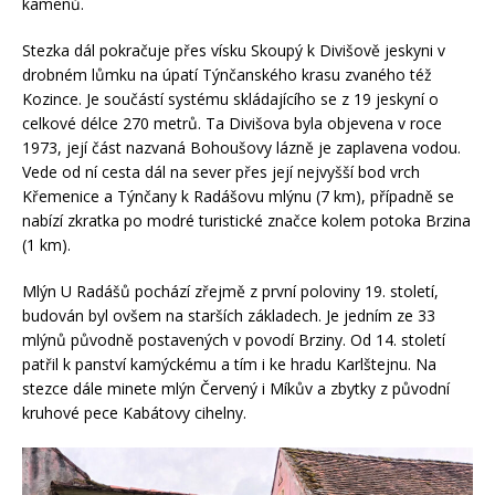
kamenů.
Stezka dál pokračuje přes vísku Skoupý k Divišově jeskyni v
drobném lůmku na úpatí Týnčanského krasu zvaného též
Kozince. Je součástí systému skládajícího se z 19 jeskyní o
celkové délce 270 metrů. Ta Divišova byla objevena v roce
1973, její část nazvaná Bohoušovy lázně je zaplavena vodou.
Vede od ní cesta dál na sever přes její nejvyšší bod vrch
Křemenice a Týnčany k Radášovu mlýnu (7 km), případně se
nabízí zkratka po modré turistické značce kolem potoka Brzina
(1 km).
Mlýn U Radášů pochází zřejmě z první poloviny 19. století,
budován byl ovšem na starších základech. Je jedním ze 33
mlýnů původně postavených v povodí Brziny. Od 14. století
patřil k panství kamýckému a tím i ke hradu Karlštejnu. Na
stezce dále minete mlýn Červený i Míkův a zbytky z původní
kruhové pece Kabátovy cihelny.