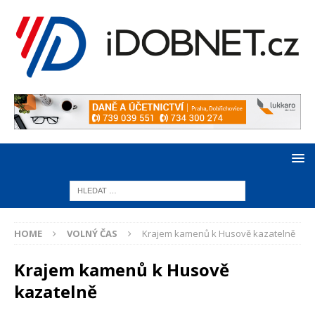
HOME
VOLNÝ ČAS
Krajem kamenů k Husově kazatelně
Krajem kamenů k Husově
kazatelně