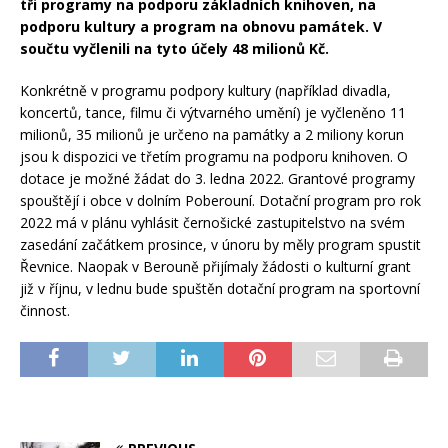
tři programy na podporu základních knihoven, na
podporu kultury a program na obnovu památek. V
součtu vyčlenili na tyto účely 48 milionů Kč.
Konkrétně v programu podpory kultury (například divadla,
koncertů, tance, filmu či výtvarného umění) je vyčleněno 11
milionů, 35 milionů je určeno na památky a 2 miliony korun
jsou k dispozici ve třetím programu na podporu knihoven. O
dotace je možné žádat do 3. ledna 2022. Grantové programy
spouštějí i obce v dolním Poberouní. Dotační program pro rok
2022 má v plánu vyhlásit černošické zastupitelstvo na svém
zasedání začátkem prosince, v únoru by měly program spustit
Řevnice. Naopak v Berouně přijímaly žádosti o kulturní grant
již v říjnu, v lednu bude spuštěn dotační program na sportovní
činnost.