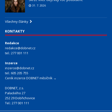
31. 7. 2026
Všechny články
KONTAKTY
Redakce
redakce@dobnet.cz
tel.: 277 001 111
Inzerce
inzerce@dobnet.cz
tel.: 605 205 755
Ceník inzerce DOBNET měsíčník →
DOBNET, z.s.
Palackého 27
252 29 Dobřichovice
Tel.: 277 001 111