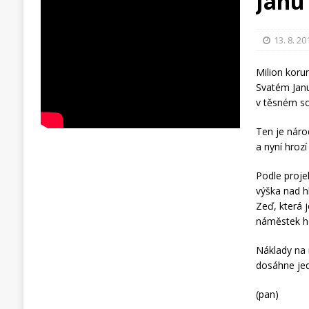
Janu
13. 8. 20
Milion koru
Svatém Janu
v těsném so
Ten je náro
a nyní hrozí 
Podle proje
výška nad hl
Zeď, která 
náměstek he
Náklady na 
dosáhne jed
(pan)