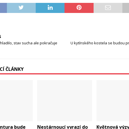
S
hladilo, stav sucha ale pokračuje
U kytínského kostela se budou p
ÍCÍ ČLÁNKY
ntura bude
Nestárnoucí vyrazí do
Květnová výzv