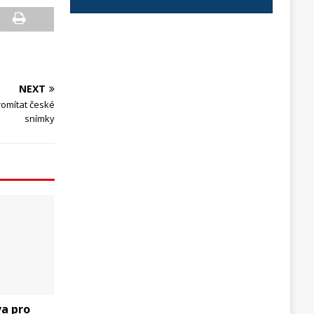
NEXT
romítat české
snímky
a pro