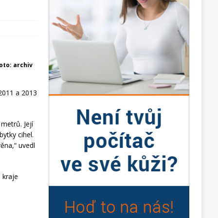
foto: archiv
 2011 a 2013
metrů. Její
ytky cihel.
věna,“ uvedl
 kraje