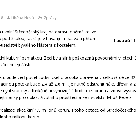
18
Liběna Nová
Zprávy
n uvolní Středočeský kraj na opravu opěrné zdi ve
 pod Skalou, která je v havarijním stavu a přitom
Ilustrační 
usedství bývalého kláštera s kostelem.
dní kulturní památkou. Zeď byla silně poškozená povodněmi v letech
zřícení její části.
ktu bude zeď podél Loděnického potoka opravena v celkové délce 32 
adinou potoka bude 2,4 až 2,6 m. „Je nutné odstranit nálet dřevin a zb
je nyní staticky a funkčně nevyhovující, bude rozebrána a znovu vysta
jtmanky pro oblast životního prostředí a zemědělství Miloš Petera.
realizaci akce činí 1,8 milionů korun, z toho dotace od Středočeského
noho milionu korun.