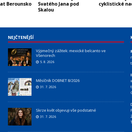
at Berounsko
Svatého Jana pod
cyklistické n
Skalou
NEJČTENĚJŠÍ
Výjimečný zážitek: mexické belcanto ve
Všenorech
5. 8. 2026
Měsíčník DOBNET 8/2026
31. 7. 2026
Skrze květ objevuji vše podstatné
31. 7. 2026