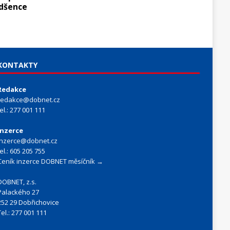
adšence
KONTAKTY
Redakce
redakce@dobnet.cz
tel.: 277 001 111
Inzerce
inzerce@dobnet.cz
tel.: 605 205 755
Ceník inzerce DOBNET měsíčník →
DOBNET, z.s.
Palackého 27
252 29 Dobřichovice
Tel.: 277 001 111