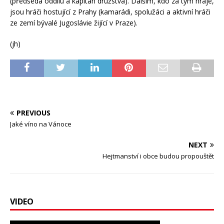
(předseda oddílu a kapitán družstva). Dalším, kdo za tým hraje,
jsou hráči hostující z Prahy (kamarádi, spolužáci a aktivní hráči
ze zemí bývalé Jugoslávie žijící v Praze).
(jh)
PREVIOUS
Jaké víno na Vánoce
NEXT
Hejtmanství i obce budou propouštět
VIDEO