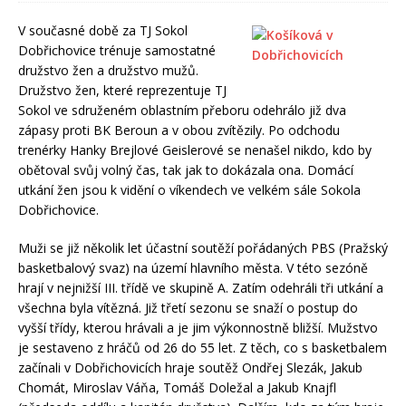
V současné době za TJ Sokol
Dobřichovice trénuje samostatné
družstvo žen a družstvo mužů.
Družstvo žen, které reprezentuje TJ
Sokol ve sdruženém oblastním přeboru odehrálo již dva
zápasy proti BK Beroun a v obou zvítězily. Po odchodu
trenérky Hanky Brejlové Geislerové se nenašel nikdo, kdo by
obětoval svůj volný čas, tak jak to dokázala ona. Domácí
utkání žen jsou k vidění o víkendech ve velkém sále Sokola
Dobřichovice.
Muži se již několik let účastní soutěží pořádaných PBS (Pražský
basketbalový svaz) na území hlavního města. V této sezóně
hrají v nejnižší III. třídě ve skupině A. Zatím odehráli tři utkání a
všechna byla vítězná. Již třetí sezonu se snaží o postup do
vyšší třídy, kterou hrávali a je jim výkonnostně bližší. Mužstvo
je sestaveno z hráčů od 26 do 55 let. Z těch, co s basketbalem
začínali v Dobřichovicích hraje soutěž Ondřej Slezák, Jakub
Chomát, Miroslav Váňa, Tomáš Doležal a Jakub Knajfl