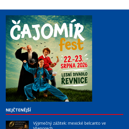
NEJČTENĚJŠÍ
Výjimečný zážitek: mexické belcanto ve
Všenorech