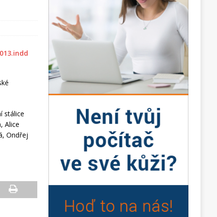
ské
í stálice
, Alice
á, Ondřej