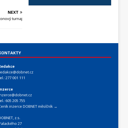
NEXT
onový turnaj
KONTAKTY
Redakce
redakce@dobnet.cz
tel.: 277 001 111
Inzerce
inzerce@dobnet.cz
tel.: 605 205 755
Ceník inzerce DOBNET měsíčník →
DOBNET, z.s.
Palackého 27