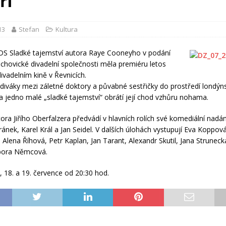
ří
13
Stefan
Kultura
S Sladké tajemství autora Raye Cooneyho v podání
chovické divadelní společnosti měla premiéru letos
ivadelním kině v Řevnicích.
diváky mezi záletné doktory a půvabné sestřičky do prostředí londýn
 jedno malé „sladké tajemství“ obrátí její chod vzhůru nohama.
tora Jiřího Oberfalzera předvádí v hlavních rolích své komediální nadán
ránek, Karel Král a Jan Seidel. V dalších úlohách vystupují Eva Koppová
Alena Říhová, Petr Kaplan, Jan Tarant, Alexandr Skutil, Jana Struneck
bora Němcová.
, 18. a 19. července od 20:30 hod.