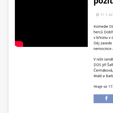
pozít
17. 7. 20
Komedie DD
herců Dobři
v březnu v d
Děj zavede 
nemocnice a
V režii sená
DDS Jiří Šaf
Čermáková, 
Wald a Bar
Hraje se 17.