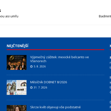
S
dnou asi umřu
Badmint
NEJČTENĚJŠÍ
Výjimečný zážitek: mexické belcanto ve
Všenorech
5. 8. 2026
Měsíčník DOBNET 8/2026
31. 7. 2026
Skrze květ objevuji vše podstatné