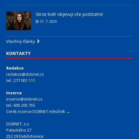
Skrze květ objevuji vše podstatné
31. 7. 2026
Všechny články
KONTAKTY
Redakce
redakce@dobnet.cz
tel.: 277 001 111
Inzerce
inzerce@dobnet.cz
tel.: 605 205 755
Ceník inzerce DOBNET měsíčník →
DOBNET, z.s.
Palackého 27
252 29 Dobřichovice