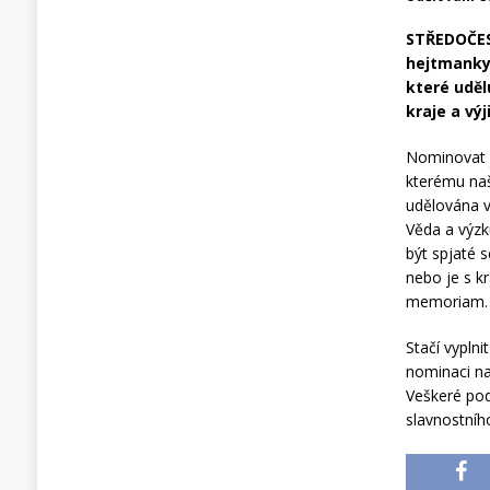
STŘEDOČES
hejtmanky.
které uděl
kraje a vý
Nominovat j
kterému našl
udělována v
Věda a výzk
být spjaté 
nebo je s kr
memoriam.
Stačí vypln
nominaci na
Veškeré po
slavnostníh