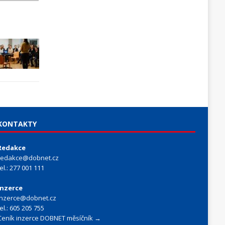
KONTAKTY
Redakce
redakce@dobnet.cz
tel.: 277 001 111
Inzerce
inzerce@dobnet.cz
tel.: 605 205 755
Ceník inzerce DOBNET měsíčník →