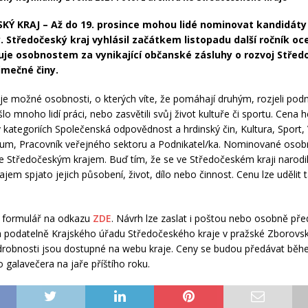
KÝ KRAJ – Až do 19. prosince mohou lidé nominovat kandidáty
 Středočeský kraj vyhlásil začátkem listopadu další ročník oc
uje osobnostem za vynikající občanské zásluhy o rozvoj Stře
jimečné činy.
e možné osobnosti, o kterých víte, že pomáhají druhým, rozjeli podni
o mnoho lidí práci, nebo zasvětili svůj život kultuře či sportu. Cena 
 kategoriích Společenská odpovědnost a hrdinský čin, Kultura, Sport, 
um, Pracovník veřejného sektoru a Podnikatel/ka. Nominované osob
se Středočeským krajem. Buď tím, že se ve Středočeském kraji narodily,
ajem spjato jejich působení, život, dílo nebo činnost. Cenu lze udělit t
it formulář na odkazu
ZDE
. Návrh lze zaslat i poštou nebo osobně pře
 podatelně Krajského úřadu Středočeského kraje v pražské Zborovské
drobnosti jsou dostupné na webu kraje. Ceny se budou předávat bě
o galavečera na jaře příštího roku.