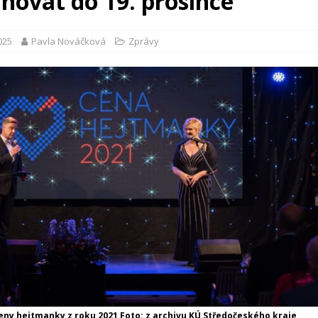
novat do 19. prosince
2025
Pavla Nováčková
Zprávy
eny hejtmanky z roku 2021 Foto: z archivu KÚ Středočeského kraje