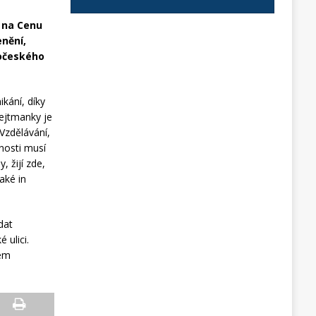
 na Cenu
enění,
dočeského
kání, díky
hejtmanky je
Vzdělávání,
nosti musí
 žijí zde,
aké in
dat
 ulici.
hem