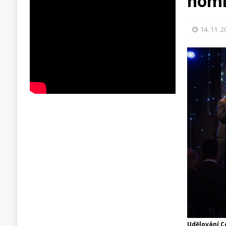
nomi
14. 11. 
Udělování C