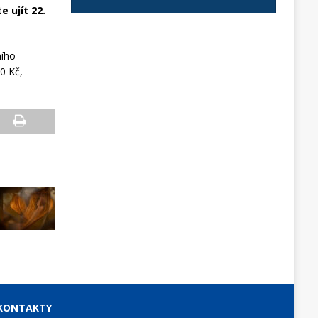
 ujít 22.
ního
00 Kč,
KONTAKTY