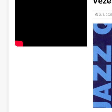
Věže
2. 1. 202