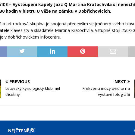
CE – Vystoupení kapely Jazz Q Martina Kratochvíla si nenechte
:30 hodin v bistru U Věže na zámku v Dobřichovicích.
á a art rocková skupina je spojená především se jménem svého hlav
atele klávesisty a skladatele Martina Kratochvíla. Vstupné stojí 250/2
je v dobřichovickém Infocentru.
PREVIOUS
NEXT
Letovský kynologický klub měl
Frekvenci múzy uvidíte na
třicetiny
výstavě fotografií
NEJČTENĚJŠÍ