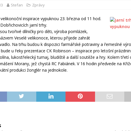
13
Stefan
Zprávy
velikonoční inspirace vypuknou 23. března od 11 hod.
Dobřichovicích jarní trhy.
sou tvořivé dílničky pro děti, výroba pomlázek,
ázvem Veselé velikonoce, kterou přijede zahrát
ivadlo. Na trhu budou k dispozici farmářské potraviny a řemeslné výr
é bude u řeky prezentace CK Robinson – inspirace pro letošní prázdni
lína, lukostřelecký turnaj, bludiště a další soutěže a hry. Kolem třet
nášení Morany, jež chystá RC Fabiánek. V 16 hodin předvede na Kři
kátní produkci žonglér na jednokole.
S