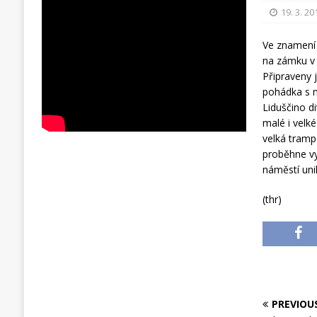
19. 3. 20
Ve znamení 
na zámku v 
Připraveny j
pohádka s n
Liduščino d
malé i velk
velká trampo
proběhne vy
náměstí uni
(thr)
PREVIOU