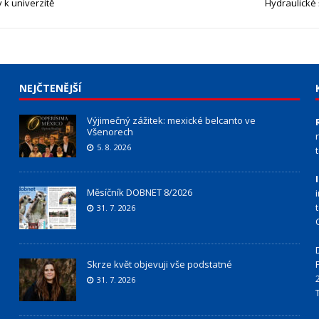
k univerzitě
Hydraulické 
NEJČTENĚJŠÍ
Výjimečný zážitek: mexické belcanto ve
Všenorech
5. 8. 2026
Měsíčník DOBNET 8/2026
31. 7. 2026
Skrze květ objevuji vše podstatné
31. 7. 2026