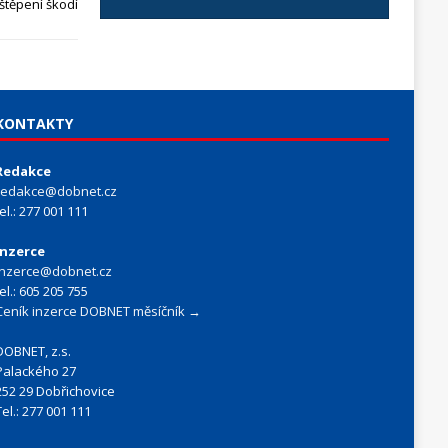
štěpení škodí
KONTAKTY
Redakce
redakce@dobnet.cz
tel.: 277 001 111
Inzerce
inzerce@dobnet.cz
tel.: 605 205 755
Ceník inzerce DOBNET měsíčník →
DOBNET, z.s.
Palackého 27
252 29 Dobřichovice
Tel.: 277 001 111