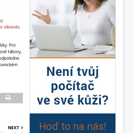
obky. Pro
nové tábory,
í odpoledne
žovnickém
NEXT