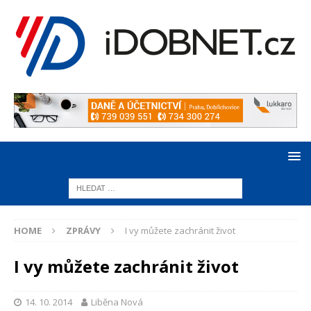
HOME
ZPRÁVY
I vy můžete zachránit život
I vy můžete zachránit život
14. 10. 2014
Liběna Nová