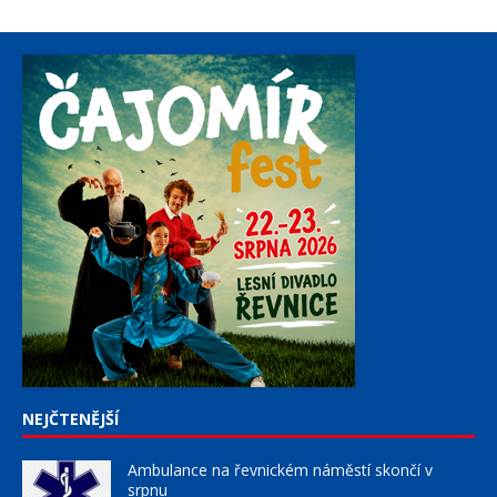
NEJČTENĚJŠÍ
Ambulance na řevnickém náměstí skončí v
srpnu