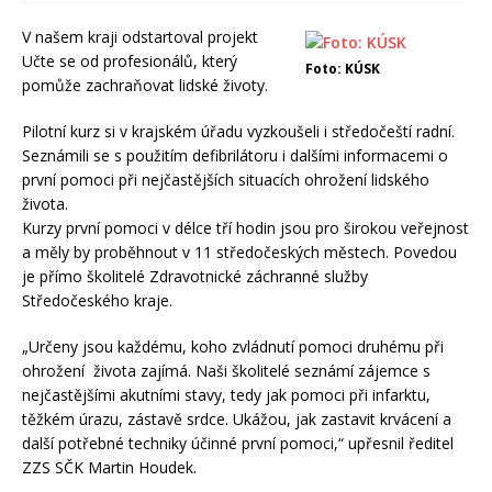
V našem kraji odstartoval projekt
Učte se od profesionálů, který
Foto: KÚSK
pomůže zachraňovat lidské životy.
Pilotní kurz si v krajském úřadu vyzkoušeli i středočeští radní.
Seznámili se s použitím defibrilátoru i dalšími informacemi o
první pomoci při nejčastějších situacích ohrožení lidského
života.
Kurzy první pomoci v délce tří hodin jsou pro širokou veřejnost
a měly by proběhnout v 11 středočeských městech. Povedou
je přímo školitelé Zdravotnické záchranné služby
Středočeského kraje.
„Určeny jsou každému, koho zvládnutí pomoci druhému při
ohrožení života zajímá. Naši školitelé seznámí zájemce s
nejčastějšími akutními stavy, tedy jak pomoci při infarktu,
těžkém úrazu, zástavě srdce. Ukážou, jak zastavit krvácení a
další potřebné techniky účinné první pomoci,“ upřesnil ředitel
ZZS SČK Martin Houdek.