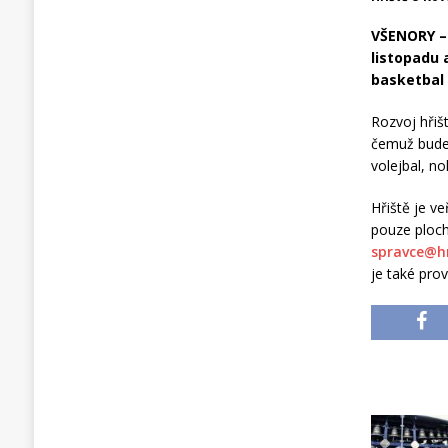
VŠENORY – 
listopadu 
basketbal 
Rozvoj hřišt
čemuž bude 
volejbal, no
Hřiště je v
pouze ploch
spravce@hr
je také prov