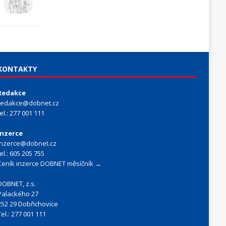
KONTAKTY
Redakce
redakce@dobnet.cz
tel.: 277 001 111
Inzerce
inzerce@dobnet.cz
tel.: 605 205 755
Ceník inzerce DOBNET měsíčník →
DOBNET, z.s.
Palackého 27
252 29 Dobřichovice
Tel.: 277 001 111