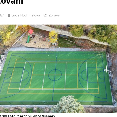
tování
2024
Lucie Hochmalová
Zprávy
várny Foto: z archivu obce Všenory