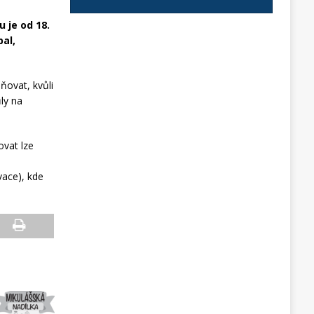
 je od 18.
bal,
lňovat, kvůli
ly na
ovat lze
vace), kde