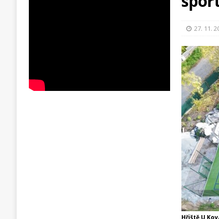
spor
27. 11. 
Hřiště U Ko