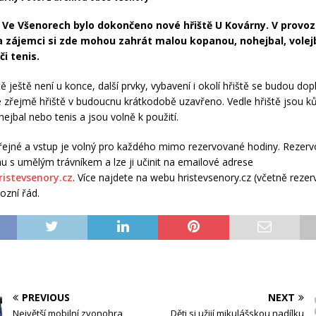
Ve Všenorech bylo dokončeno nové hřiště U Kovárny. V provozu
a zájemci si zde mohou zahrát malou kopanou, nohejbal, volej
či tenis.
ě ještě není u konce, další prvky, vybavení i okolí hřiště se budou dop
zřejmě hřiště v budoucnu krátkodobě uzavřeno. Vedle hřiště jsou ků
hejbal nebo tenis a jsou volně k použití.
eřejné a vstup je volný pro každého mimo rezervované hodiny. Rezerv
u s umělým trávníkem a lze ji učinit na emailové adrese
istevsenory.cz
. Více najdete na webu hristevsenory.cz (včetně rezer
ozní řád.
PREVIOUS
NEXT
Největší mobilní zvonohra
Děti si užijí mikulášskou nadílku