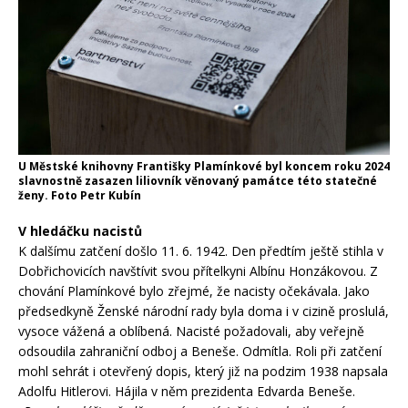
U Městské knihovny Františky Plamínkové byl koncem roku 2024
slavnostně zasazen liliovník věnovaný památce této statečné
ženy. Foto Petr Kubín
V hledáčku nacistů
K dalšímu zatčení došlo 11. 6. 1942. Den předtím ještě stihla v
Dobřichovicích navštívit svou přítelkyni Albínu Honzákovou. Z
chování Plamínkové bylo zřejmé, že nacisty očekávala. Jako
předsedkyně Ženské národní rady byla doma i v cizině proslulá,
vysoce vážená a oblíbená. Nacisté požadovali, aby veřejně
odsoudila zahraniční odboj a Beneše. Odmítla. Roli při zatčení
mohl sehrát i otevřený dopis, který již na podzim 1938 napsala
Adolfu Hitlerovi. Hájila v něm prezidenta Edvarda Beneše.