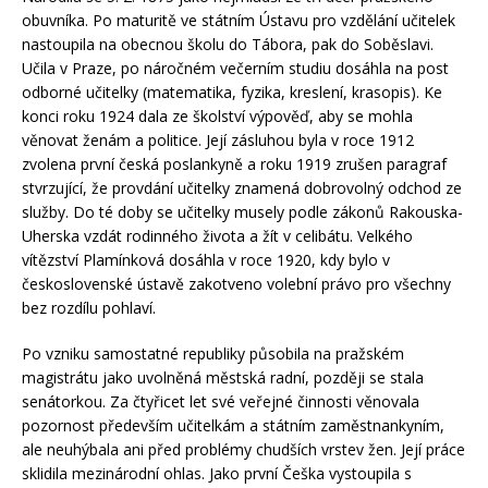
obuvníka. Po maturitě ve státním Ústavu pro vzdělání učitelek
nastoupila na obecnou školu do Tábora, pak do Soběslavi.
Učila v Praze, po náročném večerním studiu dosáhla na post
odborné učitelky (matematika, fyzika, kreslení, krasopis). Ke
konci roku 1924 dala ze školství výpověď, aby se mohla
věnovat ženám a politice. Její zásluhou byla v roce 1912
zvolena první česká poslankyně a roku 1919 zrušen paragraf
stvrzující, že provdání učitelky znamená dobrovolný odchod ze
služby. Do té doby se učitelky musely podle zákonů Rakouska-
Uherska vzdát rodinného života a žít v celibátu. Velkého
vítězství Plamínková dosáhla v roce 1920, kdy bylo v
československé ústavě zakotveno volební právo pro všechny
bez rozdílu pohlaví.
Po vzniku samostatné republiky působila na pražském
magistrátu jako uvolněná městská radní, později se stala
senátorkou. Za čtyřicet let své veřejné činnosti věnovala
pozornost především učitelkám a státním zaměstnankyním,
ale neuhýbala ani před problémy chudších vrstev žen. Její práce
sklidila mezinárodní ohlas. Jako první Češka vystoupila s