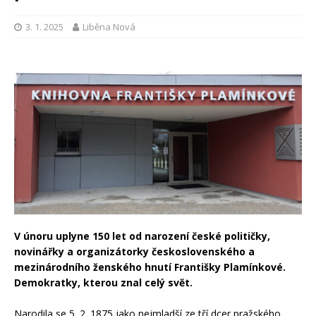
3. 1. 2025
Liběna Nová
V únoru uplyne 150 let od narození české političky,
novinářky a organizátorky československého a
mezinárodního ženského hnutí Františky Plamínkové.
Demokratky, kterou znal celý svět.
Narodila se 5. 2. 1875 jako nejmladší ze tří dcer pražského