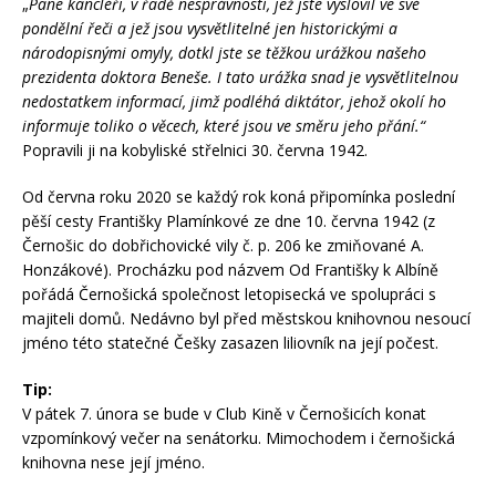
„
Pane kancléři, v řadě nesprávností, jež jste vyslovil ve své
pondělní řeči a jež jsou vysvětlitelné jen historickými a
národopisnými omyly, dotkl jste se těžkou urážkou našeho
prezidenta doktora Beneše. I tato urážka snad je vysvětlitelnou
nedostatkem informací, jimž podléhá diktátor, jehož okolí ho
informuje toliko o věcech, které jsou ve směru jeho přání.“
Popravili ji na kobyliské střelnici 30. června 1942.
Od června roku 2020 se každý rok koná připomínka poslední
pěší cesty Františky Plamínkové ze dne 10. června 1942 (z
Černošic do dobřichovické vily č. p. 206 ke zmiňované A.
Honzákové). Procházku pod názvem Od Františky k Albíně
pořádá Černošická společnost letopisecká ve spolupráci s
majiteli domů. Nedávno byl před městskou knihovnou nesoucí
jméno této statečné Češky zasazen liliovník na její počest.
Tip:
V pátek 7. února se bude v Club Kině v Černošicích konat
vzpomínkový večer na senátorku. Mimochodem i černošická
knihovna nese její jméno.