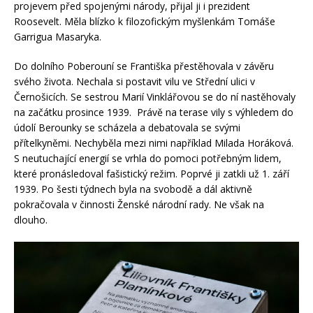
projevem před spojenými národy, přijal ji i prezident
Roosevelt. Měla blízko k filozofickým myšlenkám Tomáše
Garrigua Masaryka.
Do dolního Poberouní se Františka přestěhovala v závěru
svého života. Nechala si postavit vilu ve Střední ulici v
Černošicích. Se sestrou Marií Vinklářovou se do ní nastěhovaly
na začátku prosince 1939. Právě na terase vily s výhledem do
údolí Berounky se scházela a debatovala se svými
přítelkyněmi. Nechyběla mezi nimi například Milada Horáková.
S neutuchající energií se vrhla do pomoci potřebným lidem,
které pronásledoval fašistický režim. Poprvé ji zatkli už 1. září
1939. Po šesti týdnech byla na svobodě a dál aktivně
pokračovala v činnosti Ženské národní rady. Ne však na
dlouho.