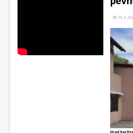
pevn
20. 6. 20
Hrad Karlšt