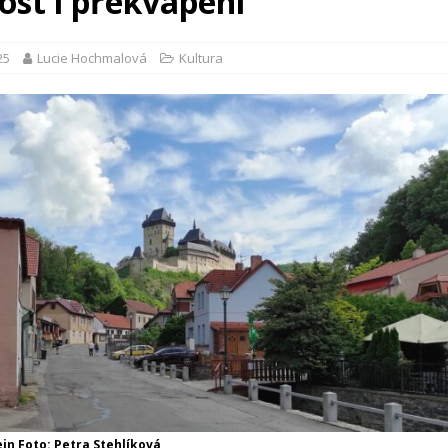
ost i překvapení
25
Lucie Hochmalová
Kultura
ejn Foto: Petra Stehlíková