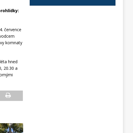
rohlídky:
4. července
růvodcem
řovy komnaty
léta hned
0, 20.30 a
kromými