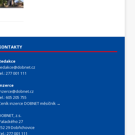
KONTAKTY
Redakce
redakce@dobnet.cz
tel.: 277 001 111
Inzerce
inzerce@dobnet.cz
tel.: 605 205 755
Ceník inzerce DOBNET měsíčník →
DOBNET, z.s.
Palackého 27
252 29 Dobřichovice
Tel.: 277 001 111