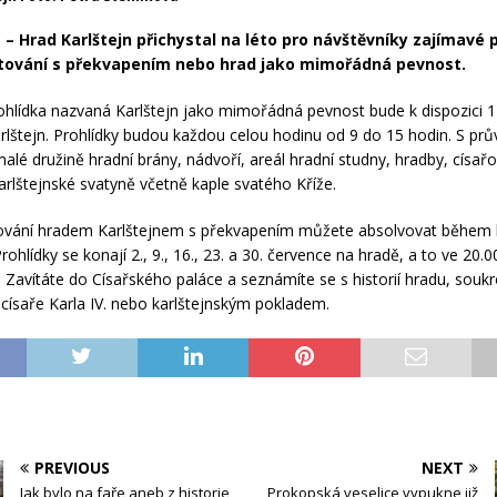
N –
Hrad Karlštejn přichystal na léto pro návštěvníky zajímavé p
utování s překvapením nebo hrad jako mimořádná pevnost.
rohlídka nazvaná Karlštejn jako mimořádná pevnost bude k dispozici 1
rlštejn. Prohlídky budou každou celou hodinu od 9 do 15 hodin. S p
malé družině hradní brány, nádvoří, areál hradní studny, hradby, císa
arlštejnské svatyně včetně kaple svatého Kříže.
tování hradem Karlštejnem s překvapením můžete absolvovat během 
Prohlídky se konají 2., 9., 16., 23. a 30. července na hradě, a to ve 20.0
. Zavítáte do Císařského paláce a seznámíte se s historií hradu, sou
ísaře Karla IV. nebo karlštejnským pokladem.
PREVIOUS
NEXT
Jak bylo na faře aneb z historie
Prokopská veselice vypukne již