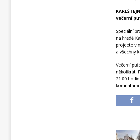
KARLŠTEJ
večerní p
Speciální p
na hradě Ka
projdete v 
a všechny k
Večerní pu
několikrát. 
21.00 hodin
komnatami c