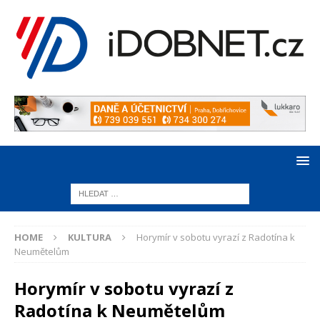
HOME
KULTURA
Horymír v sobotu vyrazí z Radotína k
Neumětelům
Horymír v sobotu vyrazí z
Radotína k Neumětelům