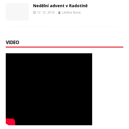
Nedělní advent v Radotíně
12. 12. 2014
Liběna Nová
VIDEO