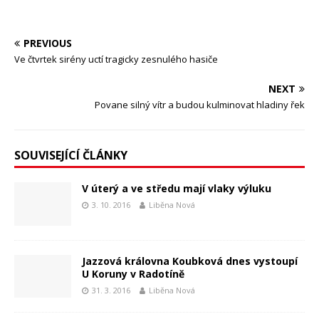
PREVIOUS
Ve čtvrtek sirény uctí tragicky zesnulého hasiče
NEXT
Povane silný vítr a budou kulminovat hladiny řek
SOUVISEJÍCÍ ČLÁNKY
V úterý a ve středu mají vlaky výluku
3. 10. 2016
Liběna Nová
Jazzová královna Koubková dnes vystoupí
U Koruny v Radotíně
31. 3. 2016
Liběna Nová