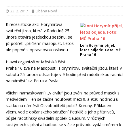
23. 2. 2017
Liběna Nová
K recesistické akci Horymírova
sváteční jízda, která v Radotíně 25.
února otevírá jezdeckou sezónu, se
již potřetí „přičlení“ masopust. Letos
Loni Horymír přijel,
ale poprvé s opravdovou oslavou.
letos odjede. Foto: MČ
Praha 16
Hlavní organizátor Městská část
Praha 16 zve na Masopust i Horymírovu sváteční jízdu, která v
sobotu 25. února odstartuje v 9 hodin před radotínskou radnicí
na náměstí sv. Petra a Pavla.
Všichni namaskovaní i „v civilu“ jsou zváni na průvod masek s
medvědem. Ten se začne houfovat mezi 9. a 9:30 hodinou u
statku na náměstí Osvoboditelů poblíž Koruny. Příkladem
všem, vedle občanského sdružení Petrklíč a jeho příznivců,
půjde radotínský divadelní spolek Gaudium. V různých
kostýmech s písní a hudbou se v čele průvodu vydá směrem k