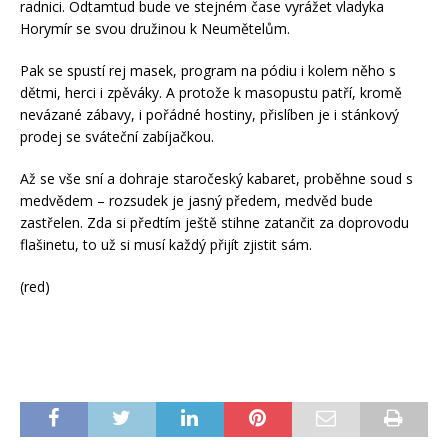
radnici. Odtamtud bude ve stejném čase vyrážet vladyka
Horymír se svou družinou k Neumětelům.
Pak se spustí rej masek, program na pódiu i kolem něho s
dětmi, herci i zpěváky. A protože k masopustu patří, kromě
nevázané zábavy, i pořádné hostiny, přislíben je i stánkový
prodej se sváteční zabíjačkou.
Až se vše sní a dohraje staročeský kabaret, proběhne soud s
medvědem – rozsudek je jasný předem, medvěd bude
zastřelen. Zda si předtím ještě stihne zatančit za doprovodu
flašinetu, to už si musí každý přijít zjistit sám.
(red)