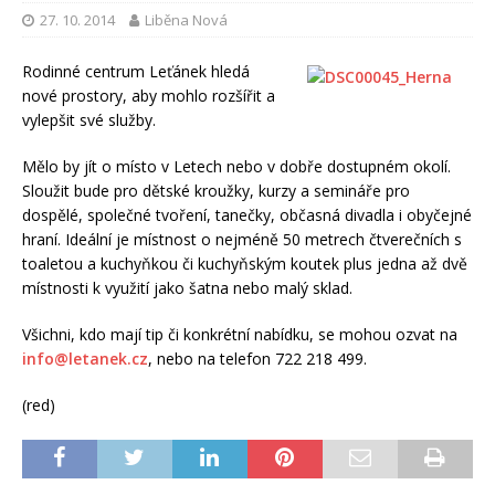
27. 10. 2014
Liběna Nová
Rodinné centrum Leťánek hledá
nové prostory, aby mohlo rozšířit a
vylepšit své služby.
Mělo by jít o místo v Letech nebo v dobře dostupném okolí.
Sloužit bude pro dětské kroužky, kurzy a semináře pro
dospělé, společné tvoření, tanečky, občasná divadla i obyčejné
hraní. Ideální je místnost o nejméně 50 metrech čtverečních s
toaletou a kuchyňkou či kuchyňským koutek plus jedna až dvě
místnosti k využití jako šatna nebo malý sklad.
Všichni, kdo mají tip či konkrétní nabídku, se mohou ozvat na
info@letanek.cz
, nebo na telefon 722 218 499.
(red)