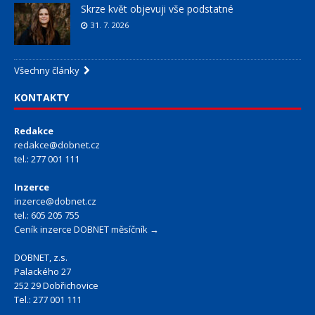
Skrze květ objevuji vše podstatné
31. 7. 2026
Všechny články
KONTAKTY
Redakce
redakce@dobnet.cz
tel.: 277 001 111
Inzerce
inzerce@dobnet.cz
tel.: 605 205 755
Ceník inzerce DOBNET měsíčník →
DOBNET, z.s.
Palackého 27
252 29 Dobřichovice
Tel.: 277 001 111