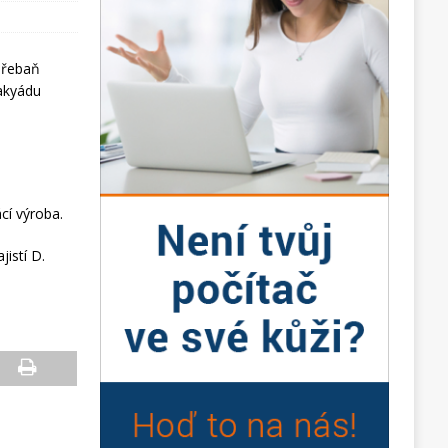
cí výroba.
istí D.