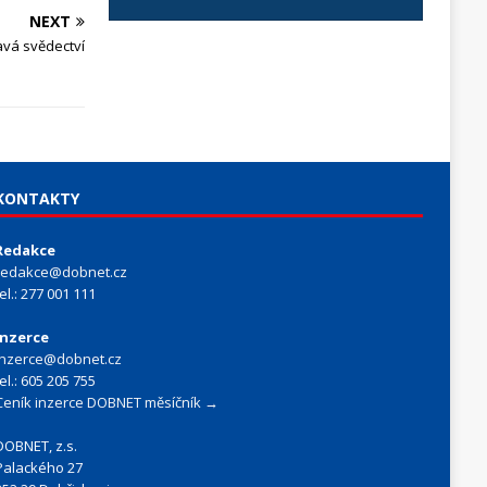
NEXT
avá svědectví
KONTAKTY
Redakce
redakce@dobnet.cz
tel.: 277 001 111
Inzerce
inzerce@dobnet.cz
tel.: 605 205 755
Ceník inzerce DOBNET měsíčník →
DOBNET, z.s.
Palackého 27