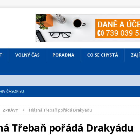
T
VOLNÝ ČAS
PORADNA
CO SE CHYSTÁ
ZAJ
IV ČASOPISU
é
ZAJÍMAVÍ LIDÉ
ZPRÁVY
Hlásná Třebaň pořádá Drakyádu
VOLNÝ ČAS
bsazená Prodaná nevěsta
KULTURA
ná Třebaň pořádá Drakyádu
nto ve Všenorech
KULTURA