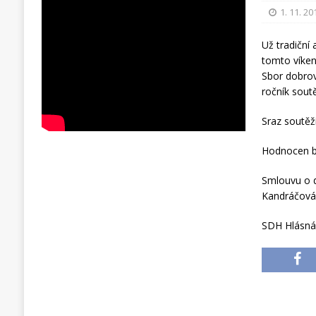
1. 11. 20
Už tradiční
tomto víken
Sbor dobrov
ročník sout
Sraz soutěž
Hodnocen bu
Smlouvu o d
Kandráčová.
SDH Hlásná