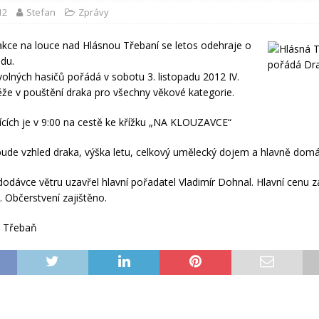
12
Stefan
Zprávy
 akce na louce nad Hlásnou Třebaní se letos odehraje o
du.
olných hasičů pořádá v sobotu 3. listopadu 2012 IV.
ěže v pouštění draka pro všechny věkové kategorie.
ících je v 9:00 na cestě ke křížku „NA KLOUZAVCE“
de vzhled draka, výška letu, celkový umělecký dojem a hlavně domá
odávce větru uzavřel hlavní pořadatel Vladimír Dohnal. Hlavní cenu zaj
 Občerstvení zajištěno.
 Třebaň