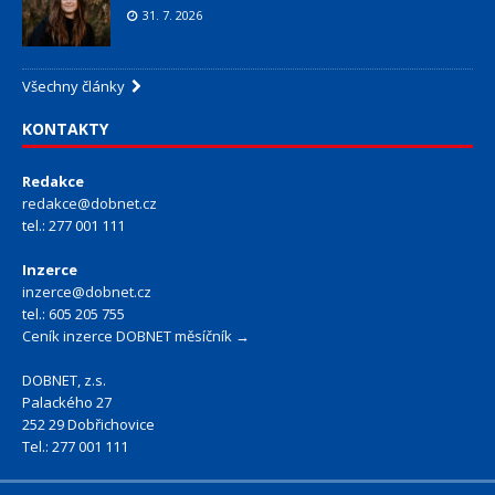
31. 7. 2026
Všechny články
KONTAKTY
Redakce
redakce@dobnet.cz
tel.: 277 001 111
Inzerce
inzerce@dobnet.cz
tel.: 605 205 755
Ceník inzerce DOBNET měsíčník →
DOBNET, z.s.
Palackého 27
252 29 Dobřichovice
Tel.: 277 001 111