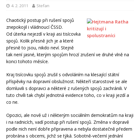
4. 2. 2011
Stefan
Chaotický postup při rušení spojů
znepokojil i vládnoucí ČSSD.
Od úterka nejezdí v kraji asi tisícovka
spojů. Kolik přesně jich je a které
přesně to jsou, nikdo neví. Stejně
tak není jasné, kterým spojům hrozí zrušení ve druhé vlně na
konci tohoto měsíce.
Kraj tisícovku spojů zrušil s odvoláním na klesající státní
příspěvky na dopravní obslužnost. Někteří starostové se ale
domluvili s dopravci a některé z rušených spojů zachránili. V
tuto chvíli tak chybí jednotná evidence toho, co v kraji jezdí a
co ne.
Opozici, ale nově už i některým sociálním demokratům na kraji
i na radnicích, vadí postup při rušení spojů. Změna v dopravě
podle nich není dobře připravena a nebyla dostatečně předem
probrána s obcemi, jichž se týká. Sobotně-večerní jednání