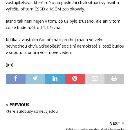
zastupitelstva, které mělo na poslední chvíli situaci vyjasnit a
vyřešit, přitom ČSSD a KSČM zablokovaly.
Jasno tak není nejen v tom, co už bylo zrušeno, ale ani v tom,
co se bude rušit od 1. března.
Kritika z vlastních řad přichází pro hejtmana ve velmi
nevhodnou chvíli. Středočeští sociální demokraté si totiž budou
v sobotu 5. února volit nové vedení.
(jm)
PREVIOUS
Které autobusy už nevyjedou
NEXT
Děti z Lumku vyzkoušely řemesla