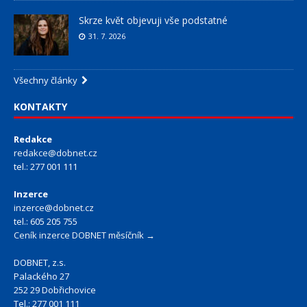
Skrze květ objevuji vše podstatné
31. 7. 2026
Všechny články
KONTAKTY
Redakce
redakce@dobnet.cz
tel.: 277 001 111
Inzerce
inzerce@dobnet.cz
tel.: 605 205 755
Ceník inzerce DOBNET měsíčník →
DOBNET, z.s.
Palackého 27
252 29 Dobřichovice
Tel.: 277 001 111