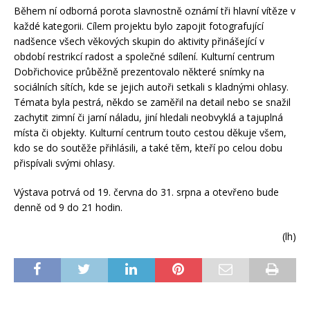
Během ní odborná porota slavnostně oznámí tři hlavní vítěze v
každé kategorii. Cílem projektu bylo zapojit fotografující
nadšence všech věkových skupin do aktivity přinášející v
období restrikcí radost a společné sdílení. Kulturní centrum
Dobřichovice průběžně prezentovalo některé snímky na
sociálních sítích, kde se jejich autoři setkali s kladnými ohlasy.
Témata byla pestrá, někdo se zaměřil na detail nebo se snažil
zachytit zimní či jarní náladu, jiní hledali neobvyklá a tajuplná
místa či objekty. Kulturní centrum touto cestou děkuje všem,
kdo se do soutěže přihlásili, a také těm, kteří po celou dobu
přispívali svými ohlasy.
Výstava potrvá od 19. června do 31. srpna a otevřeno bude
denně od 9 do 21 hodin.
(lh)