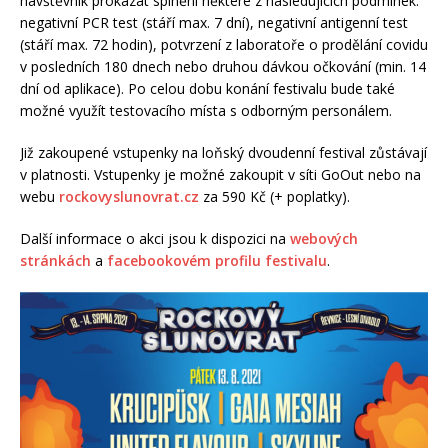
návštěvník prokázat splnění některé z následujících podmínek:
negativní PCR test (stáří max. 7 dní), negativní antigenní test
(stáří max. 72 hodin), potvrzení z laboratoře o prodělání covidu
v posledních 180 dnech nebo druhou dávkou očkování (min. 14
dní od aplikace). Po celou dobu konání festivalu bude také
možné využít testovacího místa s odborným personálem.
Již zakoupené vstupenky na loňský dvoudenní festival zůstávají
v platnosti. Vstupenky je možné zakoupit v síti GoOut nebo na
webu
rockovyslunovrat.cz
za 590 Kč (+ poplatky).
Další informace o akci jsou k dispozici na
webových
stránkách
a
facebookovém profilu festivalu
.