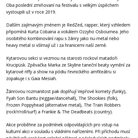
Oba poslední zmiňovaní na festivalu s velkým úspěchem
vystoupili už v roce 2019.
Dalším zajímavým jménem je RedZed, rapper, který vzhledem
připomíná Kurta Cobaina a vokálem Ozzyho Osbournea. Jeho
osobitého kombinování rapu s žánry jako nu-metal nebo
heavy metal si všímají už i za hranicemi naší země.
Kytarovou sekci si vezmou na starosti rockoví matadoři
Krucipüsk. Zpěvačka Marka ze Skyline taneční beaty vymění za
kytarové riffy a show na pódiu řevnického amfiteátru si
zopakuje i s Gaia Mesiah.
Žánrovou rozmanitost pak doplňují Vepřové komety (funky),
Fyah Son Bantu (reggae/dancehall), The Shookies (folk),
Frozen Poppyhead (alternative metal), The Train Robbers
(rock’n’roll/surf) a Frankie & The Deadbeats (country).
Akce proběhne za podmínek odpovídajících pro vstup na
kulturní akci v souladu s vládními nařízeními. Při příchodu musí