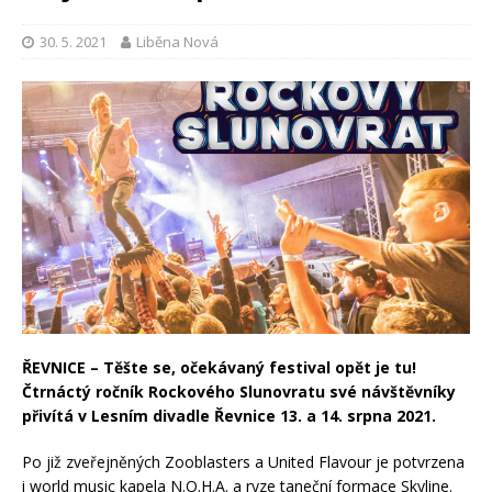
30. 5. 2021
Liběna Nová
ŘEVNICE – Těšte se, očekávaný festival opět je tu!
Čtrnáctý ročník Rockového Slunovratu své návštěvníky
přivítá v Lesním divadle Řevnice 13. a 14. srpna 2021.
Po již zveřejněných Zooblasters a United Flavour je potvrzena
i world music kapela N.O.H.A. a ryze taneční formace Skyline.