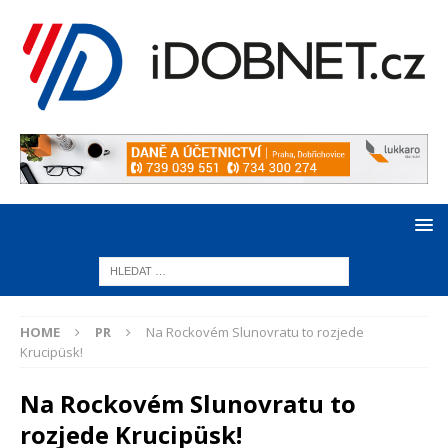
HOME
PR
Na Rockovém Slunovratu to rozjede
Krucipüsk!
Na Rockovém Slunovratu to
rozjede Krucipüsk!