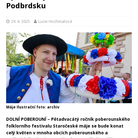
Podbrdsku
29. 4. 2025
Lucie Hochmalová
Máje Ilustrační foto: archiv
DOLNÍ POBEROUNÍ – Pětadvacátý ročník poberounského
folklorního festivalu Staročeské máje se bude konat
celý květen v mnoha obcích poberounského a