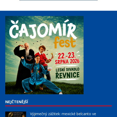
NEJČTENĚJŠÍ
Výjimečný zážitek: mexické belcanto ve