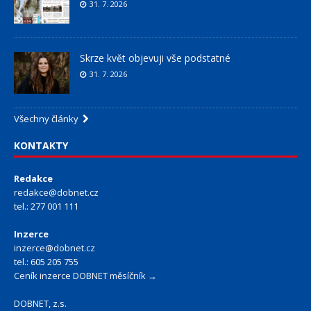
31. 7. 2026
Skrze květ objevuji vše podstatné
31. 7. 2026
Všechny články
KONTAKTY
Redakce
redakce@dobnet.cz
tel.: 277 001 111
Inzerce
inzerce@dobnet.cz
tel.: 605 205 755
Ceník inzerce DOBNET měsíčník →
DOBNET, z.s.