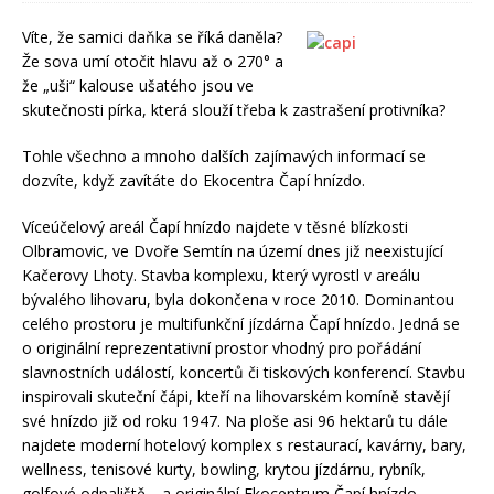
Víte, že samici daňka se říká daněla?
Že sova umí otočit hlavu až o 270° a
že „uši“ kalouse ušatého jsou ve
skutečnosti pírka, která slouží třeba k zastrašení protivníka?
Tohle všechno a mnoho dalších zajímavých informací se
dozvíte, když zavítáte do Ekocentra Čapí hnízdo.
Víceúčelový areál Čapí hnízdo najdete v těsné blízkosti
Olbramovic, ve Dvoře Semtín na území dnes již neexistující
Kačerovy Lhoty. Stavba komplexu, který vyrostl v areálu
bývalého lihovaru, byla dokončena v roce 2010. Dominantou
celého prostoru je multifunkční jízdárna Čapí hnízdo. Jedná se
o originální reprezentativní prostor vhodný pro pořádání
slavnostních událostí, koncertů či tiskových konferencí. Stavbu
inspirovali skuteční čápi, kteří na lihovarském komíně stavějí
své hnízdo již od roku 1947. Na ploše asi 96 hektarů tu dále
najdete moderní hotelový komplex s restaurací, kavárny, bary,
wellness, tenisové kurty, bowling, krytou jízdárnu, rybník,
golfové odpaliště… a originální Ekocentrum Čapí hnízdo.