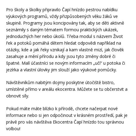
Pro školy a školky připravilo Čapí hnízdo pestrou nabídku
výukových programů, vždy přizpůsobených věku žáků ve
skupině. Programy jsou koncipovány tak, aby se děti aktivně
seznámily s daným tématem formou praktických ukázek,
jednoduchých her nebo úkolů. Třeba modul s názvem Život
řek a potoků pomáhá dětem hledat odpovědi například na
otázky, kde a jak řeky vznikají a kam vlastně mizí, jak člověk
zasahuje a mění přírodu a kdy jsou tyto změny dobré či
špatné. Malí účastníci se novým informacím „učí“ u potoka či
jezírka a vlastní úlovky jim slouží jako výukové pomůcky.
Návštěvníkům nabitým dojmy poskytne útočiště bistro,
umístěné přímo v areálu ekocentra. Můžete se tu občerstvit a
obnovit síly.
Pokud máte máte blízko k přírodě, chcete načerpat nové
informace nebo si jen odpočinout v krásném prostředí, pak je
právě pro vás návštěva Ekocentra Čapí hnízdo tou správnou
volbou!