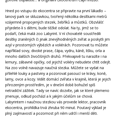
Hned po vstupu do ekocentra se připravte na první lákadlo –
lanový park se skluzavkou, tvořený několika desítkami metrů
vzájemně propojených stezek, žebříků a můstků. Obzvlášť
přijedete-li s dětmi, bude těžké odolat. Na ty, jimž se to
podaří, čeká malá zoo Labyrint. V ní chovatelé soustředili
desítky zraněných či jinak znevýhodněných zvířat a poskytli jim
azyl v prostorných výbězích a voliérách. Pozorovat tu můžete
například sovy, divoké prase, čápa, vydru, káně, lišku, orla a
mnoho dalších živočišných druhů. Překvapivě tu narazíte i na
lemury, zábavné opičky, od jejichž voliéry nebudete chtít odejít.
Na zoo volně navazuje naučná stezka. Můžete se vydat na
přilehlé louky a pastviny a pozorovat pasoucí se krávy, koně,
lamy, ovce a kozy. Vidět domácí zvířata v krajině, která je jejich
přirozeným prostředím, je v dnešní době bohužel spíš
netradiční zážitek. Tady se navíc dozvíte, jak se které plemeno
jmenuje, odkud pochází a k jakým účelům se chová.
Labyrintem i naučnou stezkou vás provede lektor, pracovník
ekocentra, prohlídka trvá zhruba 90 minut. Poutavý výklad je
plný zajímavostí a pozornost při něm udrží i menší děti.