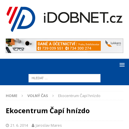
HOME
VOLNÝ ČAS
Ekocentrum Čapí hnízdo
Ekocentrum Čapí hnízdo
21. 6. 2014
Jaroslav Mares