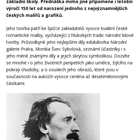
základní školy. Přednáška mimo jiné připomene i letošní
výročí 150 let od narození jednoho z nejvýznamnějších
českých malířů a grafiků.
Jeho tvorba patří ke špičce zakladatelů vysoce kvalitní české
romantické malby, vycházející z hlubokých tradic národní lidové
tvorby. Průvodkyně jeho nejlepšími díly edukátorka Národní
galerie Praha, Monika Švec Sybolová, seznámí účastníky i s
jeho méně známými díly a jejich skrytou symbolikou. Dozvíte
se mnohé i o jeho životních peripetiích jako umělce, žijícího na
pokraji chudoby, a o osudech jeho obrazů, které jsou v
současnosti na aukcích vysoce ceněna až desetimilionovými
částkami.