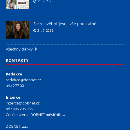
31. 7. 2026
Skrze květ objevuji vše podstatné
31. 7. 2026
Všechny články
KONTAKTY
Redakce
redakce@dobnet.cz
tel.: 277 001 111
Inzerce
inzerce@dobnet.cz
tel.: 605 205 755
Ceník inzerce DOBNET měsíčník →
DOBNET, z.s.