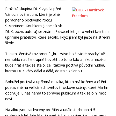
Pražská skupina DUX vydala před
Vánoci nové album, které je plné
pořádného poctivého rocku.
S Martinem Koubkem (kapelník sk.
DUX, pozn. autora) se znám již dvacet let. Je to velmi kvalitní a
upřímné přátelství, které začalo, když jsem byl ještě na střední
škole.
Tenkrát čerstvě rozlomené „bratrstvo bolševické pracky“ už
nemohlo nadále trapně hovořit do toho kdo a jakou muziku
bude hrát a tak se stalo, že i taková poctivá původní hudba,
kterou DUX vždy dělal a dělá, dostala zelenou.
Bohužel poctivá a upřímná muzika, která má kořeny a cítění
postavené na velikánech světové rockové scény, které Martin
obdivuje, u nás nemá to správné publikum a tak se o ní moc
neví.
Na albu jsou zachyceny prožitky a události zhruba 4-5
posledních let, kdy Martin navštívil, mimo jiné, i rodnou zemi