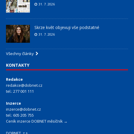
31. 7. 2026
Skrze květ objevuji vše podstatné
31. 7. 2026
Všechny články
KONTAKTY
Redakce
redakce@dobnet.cz
tel.: 277 001 111
Inzerce
inzerce@dobnet.cz
tel.: 605 205 755
Ceník inzerce DOBNET měsíčník →
DOBNET, z.s.