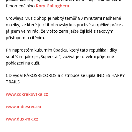
fenomenálního
Rory Gallaghera
.
Crowleys Music Shop je nabitý téměř 80 minutami nádherné
muziky, ze které je cítit obrovský kus poctivé a trpělivé práce a
já jsem velmi rád, že v této zemi ještě žijí lidé s takovým
přístupem a cítěním.
Při naprostém kulturním úpadku, který tato republika i díky
soutěžím jako je „Superstár“, zažívá je to velmi příjemné
pohlazení na duši.
CD vydal RÁKOSRECORDS a distribuce se ujala INDIES HAPPY
TRAILS.
www.cdkrakovska.cz
www.indiesrec.eu
www.dux-mk.cz