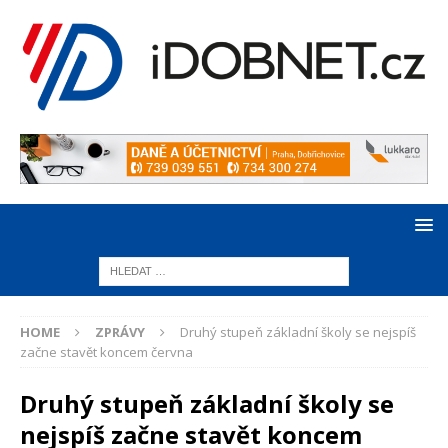
HOME
ZPRÁVY
Druhý stupeň základní školy se nejspíš
začne stavět koncem června
Druhý stupeň základní školy se
nejspíš začne stavět koncem