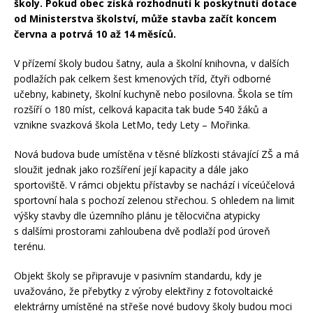
školy. Pokud obec získá rozhodnutí k poskytnutí dotace
od Ministerstva školství, může stavba začít koncem
června a potrvá 10 až 14 měsíců.
V přízemí školy budou šatny, aula a školní knihovna, v dalších
podlažích pak celkem šest kmenových tříd, čtyři odborné
učebny, kabinety, školní kuchyně nebo posilovna. Škola se tím
rozšíří o 180 míst, celková kapacita tak bude 540 žáků a
vznikne svazková škola LetMo, tedy Lety – Mořinka.
Nová budova bude umístěna v těsné blízkosti stávající ZŠ a má
sloužit jednak jako rozšíření její kapacity a dále jako
sportoviště. V rámci objektu přístavby se nachází i víceúčelová
sportovní hala s pochozí zelenou střechou. S ohledem na limit
výšky stavby dle územního plánu je tělocvična atypicky
s dalšími prostorami zahloubena dvě podlaží pod úroveň
terénu.
Objekt školy se připravuje v pasivním standardu, kdy je
uvažováno, že přebytky z výroby elektřiny z fotovoltaické
elektrárny umístěné na střeše nové budovy školy budou moci