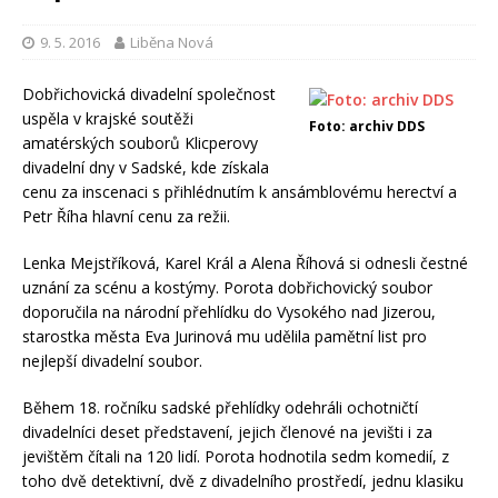
9. 5. 2016
Liběna Nová
Dobřichovická divadelní společnost
uspěla v krajské soutěži
Foto: archiv DDS
amatérských souborů Klicperovy
divadelní dny v Sadské, kde získala
cenu za inscenaci s přihlédnutím k ansámblovému herectví a
Petr Říha hlavní cenu za režii.
Lenka Mejstříková, Karel Král a Alena Říhová si odnesli čestné
uznání za scénu a kostýmy. Porota dobřichovický soubor
doporučila na národní přehlídku do Vysokého nad Jizerou,
starostka města Eva Jurinová mu udělila pamětní list pro
nejlepší divadelní soubor.
Během 18. ročníku sadské přehlídky odehráli ochotničtí
divadelníci deset představení, jejich členové na jevišti i za
jevištěm čítali na 120 lidí. Porota hodnotila sedm komedií, z
toho dvě detektivní, dvě z divadelního prostředí, jednu klasiku