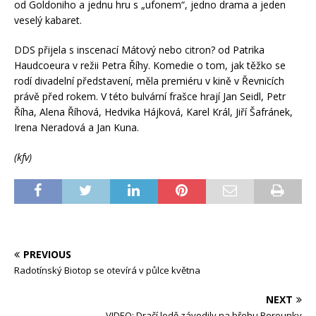
od Goldoniho a jednu hru s „ufonem“, jedno drama a jeden
veselý kabaret.
DDS přijela s inscenací Mátový nebo citron? od Patrika
Haudcoeura v režii Petra Říhy. Komedie o tom, jak těžko se
rodí divadelní představení, měla premiéru v kině v Řevnicích
právě před rokem. V této bulvární frašce hrají Jan Seidl, Petr
Říha, Alena Říhová, Hedvika Hájková, Karel Král, Jiří Šafránek,
Irena Neradová a Jan Kuna.
(kfv)
PREVIOUS
Radotínský Biotop se otevírá v půlce května
NEXT
VIDEO: Dračí lodě závodily na břehu Berounky