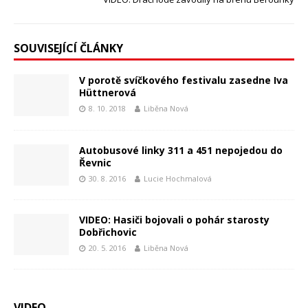
SOUVISEJÍCÍ ČLÁNKY
V porotě svíčkového festivalu zasedne Iva
Hüttnerová
8. 10. 2018
Liběna Nová
Autobusové linky 311 a 451 nepojedou do
Řevnic
30. 8. 2016
Lucie Hochmalová
VIDEO: Hasiči bojovali o pohár starosty
Dobřichovic
20. 5. 2016
Liběna Nová
VIDEO