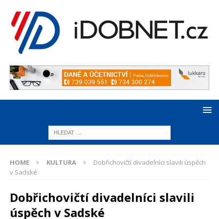
HOME
KULTURA
Dobřichovičtí divadelníci slavili úspěch
v Sadské
Dobřichovičtí divadelníci slavili
úspěch v Sadské