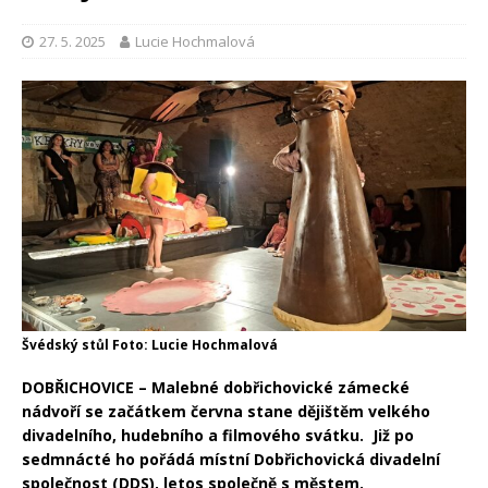
27. 5. 2025
Lucie Hochmalová
Švédský stůl Foto: Lucie Hochmalová
DOBŘICHOVICE –
Malebné dobřichovické zámecké
nádvoří se začátkem června stane dějištěm velkého
divadelního, hudebního a filmového svátku. Již po
sedmnácté ho pořádá místní Dobřichovická divadelní
společnost (DDS), letos společně s městem.