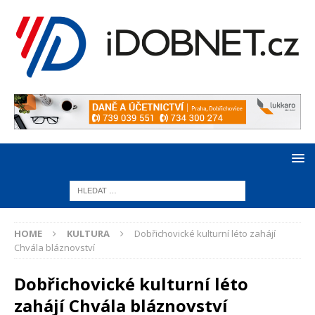
HOME
KULTURA
Dobřichovické kulturní léto zahájí
Chvála bláznovství
Dobřichovické kulturní léto
zahájí Chvála bláznovství