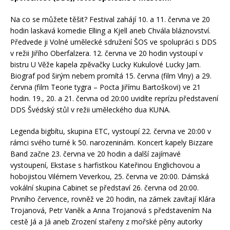
Na co se můžete těšit? Festival zahájí 10. a 11. června ve 20
hodin laskavá komedie Elling a Kjell aneb Chvála bláznovství.
Předvede ji Volné umělecké sdružení ŠOS ve spolupráci s DDS
v režii Jiřího Oberfalzera. 12. června ve 20 hodin vystoupí v
bistru U Věže kapela zpěvačky Lucky Kukulové Lucky Jam.
Biograf pod širým nebem promítá 15. června (film Vlny) a 29.
června (film Teorie tygra – Pocta Jiřímu Bartoškovi) ve 21
hodin. 19., 20. a 21. června od 20:00 uvidíte reprízu představení
DDS Švédský stůl v režii uměleckého dua KUNA.
Legenda bigbítu, skupina ETC, vystoupí 22. června ve 20:00 v
rámci svého turné k 50. narozeninám. Koncert kapely Bizzare
Band začne 23. června ve 20 hodin a další zajímavé
vystoupení, Ekstase s harfistkou Kateřinou Englichovou a
hobojistou Vilémem Veverkou, 25. června ve 20:00. Dámská
vokální skupina Cabinet se představí 26. června od 20:00.
Prvního července, rovněž ve 20 hodin, na zámek zavítají Klára
Trojanová, Petr Vaněk a Anna Trojanová s představením Na
cestě Já a Já aneb Zrození stařeny z mořské pěny autorky