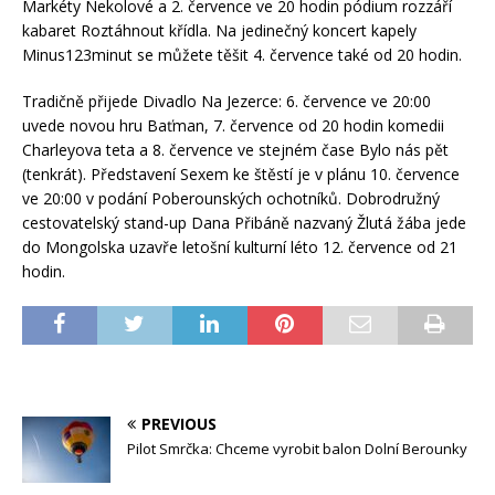
Markéty Nekolové a 2. července ve 20 hodin pódium rozzáří
kabaret Roztáhnout křídla. Na jedinečný koncert kapely
Minus123minut se můžete těšit 4. července také od 20 hodin.
Tradičně přijede Divadlo Na Jezerce: 6. července ve 20:00
uvede novou hru Baťman, 7. července od 20 hodin komedii
Charleyova teta a 8. července ve stejném čase Bylo nás pět
(tenkrát). Představení Sexem ke štěstí je v plánu 10. července
ve 20:00 v podání Poberounských ochotníků. Dobrodružný
cestovatelský stand-up Dana Přibáně nazvaný Žlutá žába jede
do Mongolska uzavře letošní kulturní léto 12. července od 21
hodin.
PREVIOUS
Pilot Smrčka: Chceme vyrobit balon Dolní Berounky