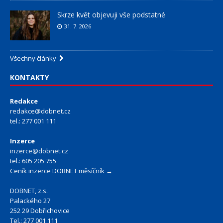
Skrze květ objevuji vše podstatné
31. 7. 2026
Všechny články
KONTAKTY
Redakce
redakce@dobnet.cz
tel.: 277 001 111
Inzerce
inzerce@dobnet.cz
tel.: 605 205 755
Ceník inzerce DOBNET měsíčník →
DOBNET, z.s.
Palackého 27
252 29 Dobřichovice
Tel.: 277 001 111