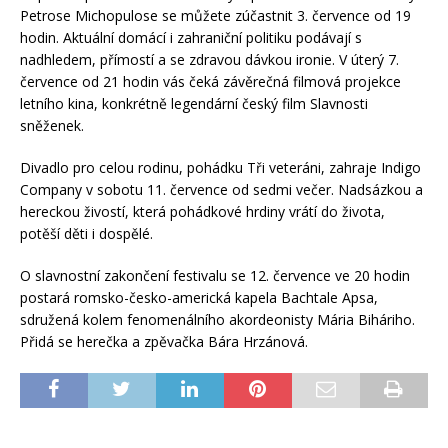
Petrose Michopulose se můžete zúčastnit 3. července od 19
hodin. Aktuální domácí i zahraniční politiku podávají s
nadhledem, přímostí a se zdravou dávkou ironie. V úterý 7.
července od 21 hodin vás čeká závěrečná filmová projekce
letního kina, konkrétně legendární český film Slavnosti
sněženek.
Divadlo pro celou rodinu, pohádku Tři veteráni, zahraje Indigo
Company v sobotu 11. července od sedmi večer. Nadsázkou a
hereckou živostí, která pohádkové hrdiny vrátí do života,
potěší děti i dospělé.
O slavnostní zakončení festivalu se 12. července ve 20 hodin
postará romsko-česko-americká kapela Bachtale Apsa,
sdružená kolem fenomenálního akordeonisty Mária Biháriho.
Přidá se herečka a zpěvačka Bára Hrzánová.