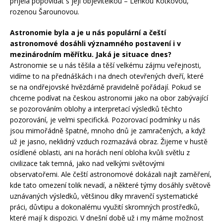
přijela popovídat s její objevitelkou – Lenkou Kotkovou,
rozenou Šarounovou.
Astronomie byla a je u nás populární a čeští
astronomové dosáhli významného postavení i v
mezinárodním měřítku. Jaká je situace dnes?
Astronomie se u nás těšila a těší velkému zájmu veřejnosti,
vidíme to na přednáškách i na dnech otevřených dveří, které
se na ondřejovské hvězdárně pravidelně pořádají. Pokud se
chceme podívat na českou astronomii jako na obor zabývající
se pozorováním oblohy a interpretací výsledků těchto
pozorování, je velmi specifická. Pozorovací podmínky u nás
jsou mimořádně špatné, mnoho dnů je zamračených, a když
už je jasno, neklidný vzduch rozmazává obraz. Žijeme v hustě
osídlené oblasti, ani na horách není obloha kvůli světlu z
civilizace tak temná, jako nad velkými světovými
observatořemi. Ale čeští astronomové dokázali najít zaměření,
kde tato omezení tolik nevadí, a některé týmy dosáhly světově
uznávaných výsledků, většinou díky mravenčí systematické
práci, důvtipu a dokonalému využití skromných prostředků,
které mají k dispozici. V dnešní době už i my máme možnost