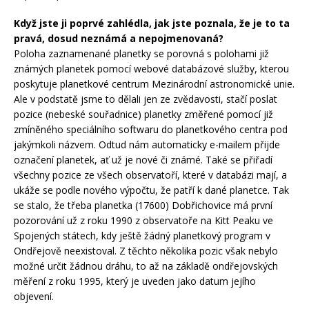
Když jste ji poprvé zahlédla, jak jste poznala, že je to ta
pravá, dosud neznámá a nepojmenovaná?
Poloha zaznamenané planetky se porovná s polohami již
známých planetek pomocí webové databázové služby, kterou
poskytuje planetkové centrum Mezinárodní astronomické unie.
Ale v podstatě jsme to dělali jen ze zvědavosti, stačí poslat
pozice (nebeské souřadnice) planetky změřené pomocí již
zmíněného speciálního softwaru do planetkového centra pod
jakýmkoli názvem. Odtud nám automaticky e-mailem přijde
označení planetek, ať už je nové či známé. Také se přiřadí
všechny pozice ze všech observatoří, které v databázi mají, a
ukáže se podle nového výpočtu, že patří k dané planetce. Tak
se stalo, že třeba planetka (17600) Dobřichovice má první
pozorování už z roku 1990 z observatoře na Kitt Peaku ve
Spojených státech, kdy ještě žádný planetkový program v
Ondřejově neexistoval. Z těchto několika pozic však nebylo
možné určit žádnou dráhu, to až na základě ondřejovských
měření z roku 1995, který je uveden jako datum jejího
objevení.