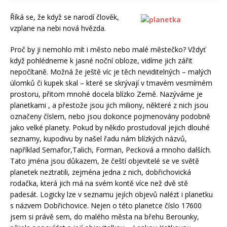
Říká se, že když se narodí člověk,
vzplane na nebi nová hvězda.
Proč by ji nemohlo mít i město nebo malé městečko? Vždyť
když pohlédneme k jasné noční obloze, vidíme jich zářit
nepočítaně. Možná že ještě víc je těch neviditelných – malých
úlomků či kupek skal – které se skrývají v tmavém vesmírném
prostoru, přitom mnohé docela blízko Země. Nazýváme je
planetkami , a přestože jsou jich miliony, některé z nich jsou
označeny číslem, nebo jsou dokonce pojmenovány podobně
jako velké planety. Pokud by někdo prostudoval jejich dlouhé
seznamy, kupodivu by našel řadu nám blízkých názvů,
například Semafor,Talich, Forman, Pecková a mnoho dalších.
Tato jména jsou důkazem, že čeští objevitelé se ve světě
planetek neztratili, zejména jedna z nich, dobřichovická
rodačka, která jich má na svém kontě více než dvě stě
padesát. Logicky lze v seznamu jejích objevů nalézt i planetku
s názvem Dobřichovice. Nejen o této planetce číslo 17600
jsem si právě sem, do malého města na břehu Berounky,