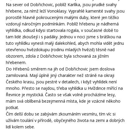
Na sever od Dobřichovic, poblíž Karlíka, jsou prudké svahy
hřebene, za nímž leží Vonoklasy. Vyprahlé kamenité svahy jsou
porostlé hlavně pokroucenými malými duby, které jen těžko
vzdorují náročným podmínkám. Poblíž hřebenu je nádherná
vyhlídka, odkud kdysi startovala rogala, v současné době to
tam lidé zkoušejí i s padáky. Jednou v noci jsme s bráškou na
tuto vyhlídku vynesli malý dalekohled, abych mohla vidět jednu
otevřenou hvězdokupu (rodinu mladých hvězd) těsně nad
obzorem, zdola z Dobřichovic byla schovaná za jižním
hřebenem.
Do Hřebenů směrem na jih od Dobřichovic jsem doslova
zamilovaná. Mají úplně jiný charakter než stráně na okraji
Českého krasu, jsou pestré v detailech, i když vyhlídek není
mnoho. Přesto se najdou, třeba vyhlídka u Hvíždince mířící na
Řevnice je mystická. Často se však volně procházíme lesy,
mám svá oblíbená bezejmenná místa, kde je vzácné někoho
potkat.
Čím delší dobu se zabývám zkoumáním vesmíru, tím víc si
užívám toulání v přírodě, obyčejného života na zemi a dobrých
lidí kolem sebe.