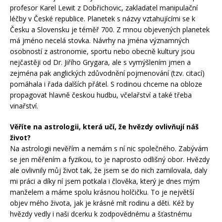
profesor Karel Lewit z Dobřichovic, zakladatel manipulační
léčby v České republice. Planetek s názvy vztahujícími se k
Česku a Slovensku je téměř 700. Z mnou objevených planetek
má jméno necelá stovka. Návrhy na jména významných
osobností z astronomie, sportu nebo obecně kultury jsou
nejčastěji od Dr. Jiřího Grygara, ale s vymýšlením jmen a
zejména pak anglických zdůvodnění pojmenování (tzv. citací)
pomáhala i řada dalších přátel. S rodinou chceme na obloze
propagovat hlavně českou hudbu, včelařství a také třeba
vinařství.
Věříte na astrologii, která učí, že hvězdy ovlivňují náš
život?
Na astrologii nevěřím a nemám s ní nic společného. Zabývám
se jen měřením a fyzikou, to je naprosto odlišný obor. Hvězdy
ale ovlivnily můj život tak, že jsem se do nich zamilovala, daly
mi práci a díky ní jsem potkala i člověka, který je dnes mým
manželem a máme spolu krásnou holčičku. To je největší
objev mého života, jak je krásné mít rodinu a děti. Kéž by
hvězdy vedly i naši dcerku k zodpovědnému a šťastnému