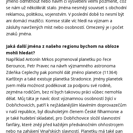
jméno odmítnout nebo návrh či vysvětlení velmi pozměnit, což
se nám už několikrát stalo. Jména nesmějí souviset s obchodní
reklamou, politikou, vojenstvím. V poslední době to nesmí být
ani domácí mazlíčci. Komise stále víc hledí na význam a
zásluhy navržených míst nebo osobností. Omezený je i počet
znaků jména.
Jaká další jména z našeho regionu bychom na obloze
mohli hledat?
Například Antonín Mrkos pojmenoval planetku po řece
Berounce, Petr Pravec na návrh významného astronoma
Zdeňka Ceplechy pak pomohl dát jméno planetce (11364)
Karlštejn a také existuje planetka Stradonice. Jmény planetek
jsem měla možnost poděkovat za podporu své rodině,
zejména rodičům, bez ní bych takovou práci vůbec nemohla
dělat. Můj táta je navíc dost významnou osobností žijící v
Dobřichovicích, patří k nejžádanějším klavírním doprovazečům
v naší republice, byl dlouholetým členem České filharmonie a
je také hudební skladatel, pro Dobřichovice složil slavnostní
fanfáry, které znějí před každým předvánočním ohňostrojem
nebo na zahájení Vinařských slavností. Planetku má také pan