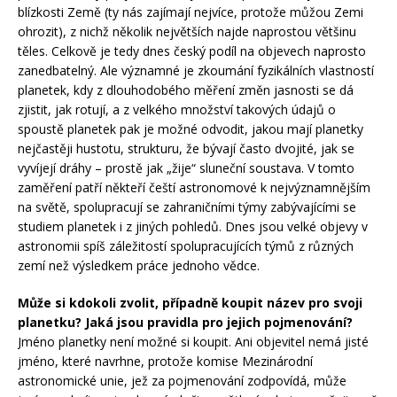
blízkosti Země (ty nás zajímají nejvíce, protože můžou Zemi
ohrozit), z nichž několik největších najde naprostou většinu
těles. Celkově je tedy dnes český podíl na objevech naprosto
zanedbatelný. Ale významné je zkoumání fyzikálních vlastností
planetek, kdy z dlouhodobého měření změn jasnosti se dá
zjistit, jak rotují, a z velkého množství takových údajů o
spoustě planetek pak je možné odvodit, jakou mají planetky
nejčastěji hustotu, strukturu, že bývají často dvojité, jak se
vyvíjejí dráhy – prostě jak „žije“ sluneční soustava. V tomto
zaměření patří někteří čeští astronomové k nejvýznamnějším
na světě, spolupracují se zahraničními týmy zabývajícími se
studiem planetek i z jiných pohledů. Dnes jsou velké objevy v
astronomii spíš záležitostí spolupracujících týmů z různých
zemí než výsledkem práce jednoho vědce.
Může si kdokoli zvolit, případně koupit název pro svoji
planetku? Jaká jsou pravidla pro jejich pojmenování?
Jméno planetky není možné si koupit. Ani objevitel nemá jisté
jméno, které navrhne, protože komise Mezinárodní
astronomické unie, jež za pojmenování zodpovídá, může