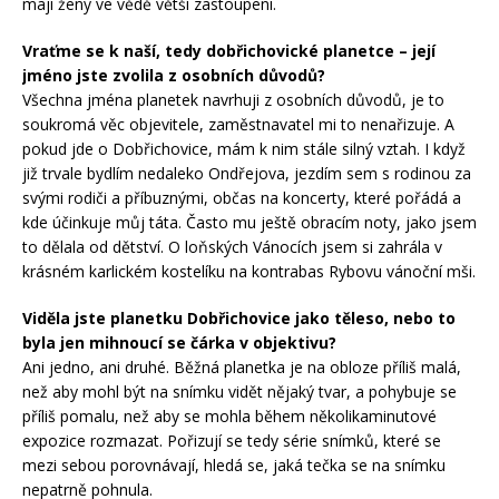
mají ženy ve vědě větší zastoupení.
Vraťme se k naší, tedy dobřichovické planetce – její
jméno jste zvolila z osobních důvodů?
Všechna jména planetek navrhuji z osobních důvodů, je to
soukromá věc objevitele, zaměstnavatel mi to nenařizuje. A
pokud jde o Dobřichovice, mám k nim stále silný vztah. I když
již trvale bydlím nedaleko Ondřejova, jezdím sem s rodinou za
svými rodiči a příbuznými, občas na koncerty, které pořádá a
kde účinkuje můj táta. Často mu ještě obracím noty, jako jsem
to dělala od dětství. O loňských Vánocích jsem si zahrála v
krásném karlickém kostelíku na kontrabas Rybovu vánoční mši.
Viděla jste planetku Dobřichovice jako těleso, nebo to
byla jen mihnoucí se čárka v objektivu?
Ani jedno, ani druhé. Běžná planetka je na obloze příliš malá,
než aby mohl být na snímku vidět nějaký tvar, a pohybuje se
příliš pomalu, než aby se mohla během několikaminutové
expozice rozmazat. Pořizují se tedy série snímků, které se
mezi sebou porovnávají, hledá se, jaká tečka se na snímku
nepatrně pohnula.