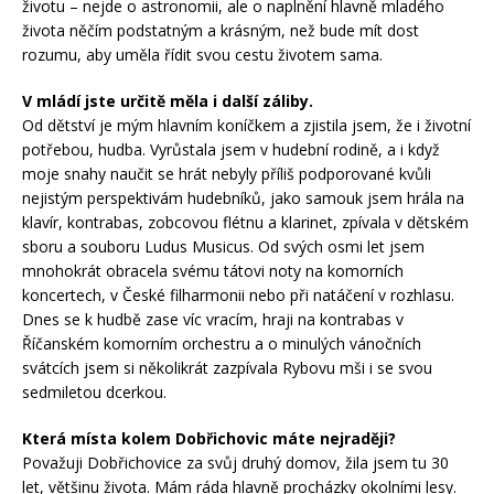
životu – nejde o astronomii, ale o naplnění hlavně mladého
života něčím podstatným a krásným, než bude mít dost
rozumu, aby uměla řídit svou cestu životem sama.
V mládí jste určitě měla i další záliby.
Od dětství je mým hlavním koníčkem a zjistila jsem, že i životní
potřebou, hudba. Vyrůstala jsem v hudební rodině, a i když
moje snahy naučit se hrát nebyly příliš podporované kvůli
nejistým perspektivám hudebníků, jako samouk jsem hrála na
klavír, kontrabas, zobcovou flétnu a klarinet, zpívala v dětském
sboru a souboru Ludus Musicus. Od svých osmi let jsem
mnohokrát obracela svému tátovi noty na komorních
koncertech, v České filharmonii nebo při natáčení v rozhlasu.
Dnes se k hudbě zase víc vracím, hraji na kontrabas v
Říčanském komorním orchestru a o minulých vánočních
svátcích jsem si několikrát zazpívala Rybovu mši i se svou
sedmiletou dcerkou.
Která místa kolem Dobřichovic máte nejraději?
Považuji Dobřichovice za svůj druhý domov, žila jsem tu 30
let, většinu života. Mám ráda hlavně procházky okolními lesy.