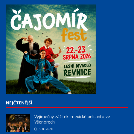
NEJČTENĚJŠÍ
Výjimečný zážitek: mexické belcanto ve
Všenorech
5. 8. 2026