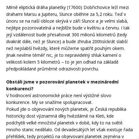
Mírně eliptická dráha planetky (17600) Dobřichovice leží mezi
drahami Marsu a Jupiteru, Slunce oběhne za 5,2 roku. Teď v
únoru se na naší obloze skrývá v záři Slunce a je velmi slabá,
nejlépe pozorovatelná a nejblíže bude v květnu a červnu. I tak
její vzdálenost bude přesahovat 300 milionů kilometrů (tedy
dvakrát dále, než je Slunce) a bude zhruba 200tisíckrát slabší
než nejslabší hvězdy, které můžeme spatřit pouhým okem.
Jinak nevíme téměř nic, je to nepravidelný shluk kamení o
velikosti kolem 5 kilometrů – to je jen odhad na základě
předpokládané průměrné odrazivosti povrchu.
Obstáli jsme v pozorování planetek v mezinárodní
konkurenci?
V hodnocení astronomické práce není výstižné slovo
konkurence. My se snažíme spolupracovat.
Pokud jde o objevování nových planetek, je Česká republika
historicky dost významná díky hvězdárně na Kleti, kde
podchytili velké množství planetek v době, kdy to na světě
mnoho stanic nedělalo. Od devadesátých let však existuje řada
přehlídek, tedy projektů na objevovaní planetek zejména v