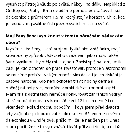
využívat přístrojů všude po světě, někdy i na dálku. Například z
Ondřejova, Prahy i Brna ovládáme pomocí počítačových sítí
dalekohled s průměrem 1,5 m, který stojí v horách v Chile, kde
je jedno z nejkvalitnějších pozorovacích míst na světě.
Mají ženy šanci vyniknout v tomto náročném vědeckém
oboru?
Myslím si, že ženy, které projdou fyzikálním vzděláním, mají
srovnatelný způsob vědeckého uvažování jako muži, takže
šanci vyniknout by měly mít stejnou. Závisí spíš na tom, kolik
času je kdo ochoten do práce investovat, protože v astronomii
se musíme probírat velkým množstvím dat a i jejich získání je
časově náročné. Kdo není ochoten trávit hodiny denně (i
nočně) rutinní prací, nemůže v praktické astronomii uspět.
Maminka s dětmi tedy nemůže konkurovat zahraniční vědkyni,
která nemá domov a v kanceláři sedí 12 hodin denně i o
víkendech. Pokud trochu odbočím – když jsem před dvaceti
lety začínala spolupracovat s lidmi kolem 65centimetrového
dalekohledu v Ondřejově, přišlo mi, že je nás žen pár. Dnes
mám pocit, že se to vyrovnává, i kvůli přílivu cizinců, u nichž