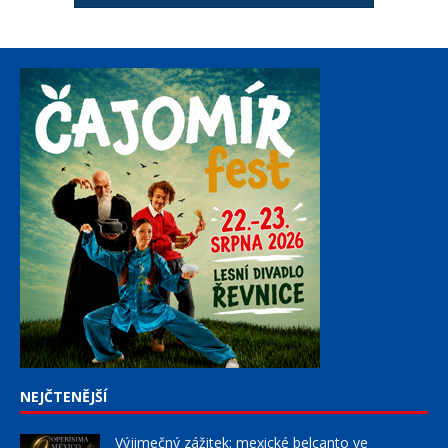
NEJČTENĚJŠÍ
Výjimečný zážitek: mexické belcanto ve