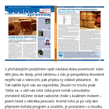
S přicházejícím podzimem opět nastává doba povinností. Vaše
děti jdou do školy, před většinou z nás je perspektiva dovolené
nejdřív tak o Vánocích, pak přijdou ty ošklivé plískanice… Br.
Tak takhle bych vás asi nepotěšila. Zkusím to trochu jinak.
Těšte se, v září vás totiž čeká první ročník Letovského
chmelení! Můžete strávit radostné chvíle s kvalitním mokem –
pivem hned z několika pivovarů. Kromě toho je po celý den
připraven bohatý program a soutěže, je postaráno i o muziku.