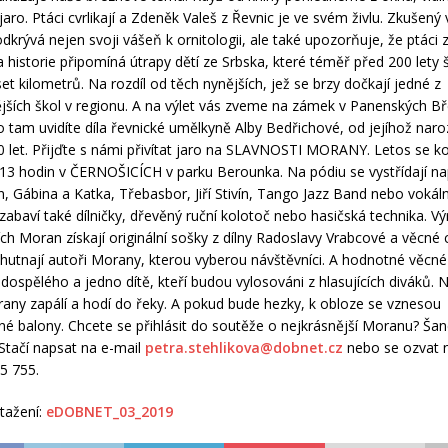
 jaro. Ptáci cvrlikají a Zdeněk Valeš z Řevnic je ve svém živlu. Zkušený 
dkrývá nejen svoji vášeň k ornitologii, ale také upozorňuje, že ptáci 
a historie připomíná útrapy dětí ze Srbska, které téměř před 200 lety 
et kilometrů. Na rozdíl od těch nynějších, jež se brzy dočkají jedné z
ších škol v regionu. A na výlet vás zveme na zámek v Panenských B
 tam uvidíte díla řevnické umělkyně Alby Bedřichové, od jejíhož naro
0 let. Přijďte s námi přivítat jaro na SLAVNOSTI MORANY. Letos se ko
 hodin v ČERNOŠICÍCH v parku Berounka. Na pódiu se vystřídají na
un, Gábina a Katka, Třebasbor, Jiří Stivín, Tango Jazz Band nebo vokáln
abaví také dílničky, dřevěný ruční kolotoč nebo hasičská technika. Výr
ích Moran získají originální sošky z dílny Radoslavy Vrabcové a věcné
chutnají autoři Morany, kterou vyberou návštěvníci. A hodnotné věcné
dospělého a jedno dítě, kteří budou vylosováni z hlasujících diváků. 
any zapálí a hodí do řeky. A pokud bude hezky, k obloze se vznesou
é balony. Chcete se přihlásit do soutěže o nejkrásnější Moranu? Ša
 Stačí napsat na e-mail
petra.stehlikova@dobnet.cz
nebo se ozvat n
05 755.
tažení:
eDOBNET_03_2019