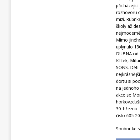
přicházející
rozhovoru o
mizí. Rubrik
školy až des
nejmoderněj
Mimo jiného
uplynulo 13
DUBNA od 13
Klíček, Mif
SONS. Děti z
nejkrásnějš
dortu si po
na jednoho 
akce se Mor
horkovzdušn
30. března.
číslo 605 2
Soubor ke s