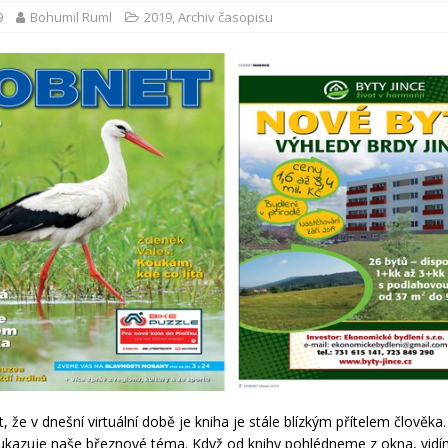
9
Bohumil Ruml
2019
,
Archiv časopisu
tit, že v dnešní virtuální době je kniha je stále blízkým přítelem člověka
k ukazuje naše březnové téma. Když od knihy pohlédneme z okna, vi