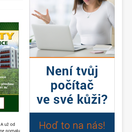
. A už od
díme pomalu