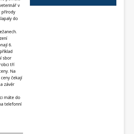
veterinář v
z přírody
šlapaly do
řežanech.
zení
nají 6.
příklad
í sbor
obci tří
 ceny. Na
 ceny čekají
Na závěr
nci máte do
a telefonní