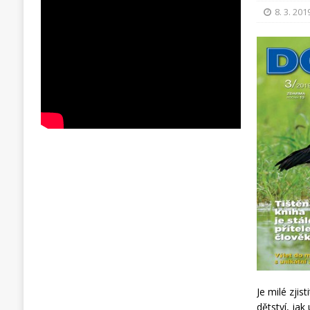
8. 3. 201
Je milé zjis
dětství, ja