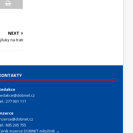
NEXT
ýluky na trati
KONTAKTY
Redakce
redakce@dobnet.cz
tel.: 277 001 111
Inzerce
inzerce@dobnet.cz
tel.: 605 205 755
Ceník inzerce DOBNET měsíčník →