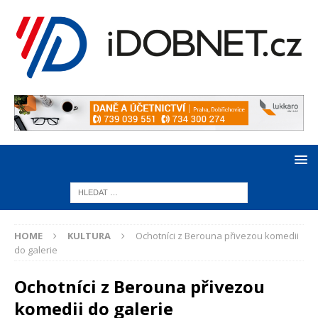
HOME
KULTURA
Ochotníci z Berouna přivezou komedii
do galerie
Ochotníci z Berouna přivezou
komedii do galerie