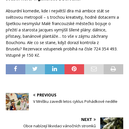
Absurdní komedie, kde i největší díra má ambice stát se
světovou metropolí – s trochou kreativity, hodně dotacemi a
špetkou nesmyslu! Malé francouzské městečko bojuje o
přežití a starosta Jacques vymýšlí šílené plány: dálnice,
přístavy, banánové plantáže… to vše v zájmu záchrany
Bouchonu. Ale co se stane, když dorazí kontrola z
Bruselu? Rezervace vstupenek probíhá na čísle 724 354 493.
Vstupné je 150 Kč.
PREVIOUS
V Mníšku zavedli letos cyklus Pohádkové neděle
NEXT
Obce nabízejí likvidaci vánočních stromků