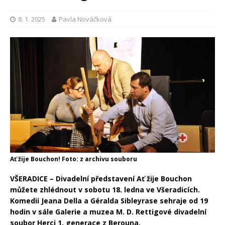
8. 1. 2025
Pavla Nováčková
Ať žije Bouchon! Foto: z archivu souboru
VŠERADICE – Divadelní představení Ať žije Bouchon
můžete zhlédnout v sobotu 18. ledna ve Všeradicích.
Komedii Jeana Della a Géralda Sibleyrase sehraje od 19
hodin v sále Galerie a muzea M. D. Rettigové divadelní
soubor Herci 1. generace z Berouna.