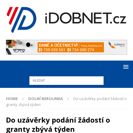
HOME
DOLNÍ BEROUNKA
Do uzávěrky podání žádostí o
granty zbývá týden
Do uzávěrky podání žádostí o
granty zbývá týden