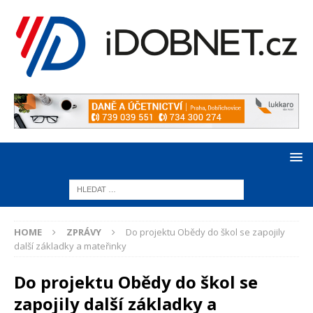
HOME
ZPRÁVY
Do projektu Obědy do škol se zapojily
další základky a mateřinky
Do projektu Obědy do škol se
zapojily další základky a