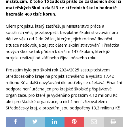
institucím. Z toho 10 žádostí přišlo ze základních škol či
mateřských škol a další 3 ze středních škol v hodnotě
bezmála 460 tisíc korun.
Cílem projektu, který zastřešuje Ministerstvo práce a
sociálních věcí, je zabezpečit bezplatné školní stravování pro
děti ve věku od 2 do 26 let, kterým jejich rodinná finanční
situace nedovoluje zajistit dětem školní stravování. Třináctka
nových škol se tak přidala k dalším 147 školám, které již
projekt realizují od září nebo října loňského roku.
Prozatím bylo pro školní rok 2024/2025 zastupitelstvem
Středočeského kraje na projekt schváleno a využito 17,42
milionu Kč a další navyšování dle potřeby se očekává. Finanční
podpora není určena jen pro krajské školské příspěvkové
organizace, pro které je vyčleněno prozatím 4,12 milionu Kč,
ale i pro školské organizace, u nichž není zřizovatelem
Středočeský kraj, a prozatím jsou podpořeny 13,3 milionu Kč.