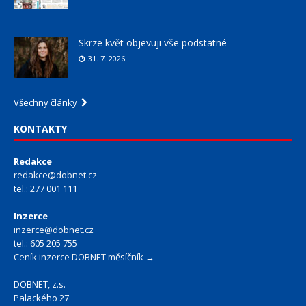
Skrze květ objevuji vše podstatné
31. 7. 2026
Všechny články
KONTAKTY
Redakce
redakce@dobnet.cz
tel.: 277 001 111
Inzerce
inzerce@dobnet.cz
tel.: 605 205 755
Ceník inzerce DOBNET měsíčník →
DOBNET, z.s.
Palackého 27