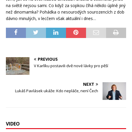
na světě nejsou sami. Co když za sopkou číhá někdo úplně jiný
než dinomamka? Pohádka o nesourodých sourozencích z dob
dávno minulých, v lecčem však aktuální i dnes…
PREVIOUS
V Karlíku postavili dvě nové lávky pro pěší
NEXT
Lukáš Pavlásek ukáže: Kdo nepláče, není Čech
VIDEO