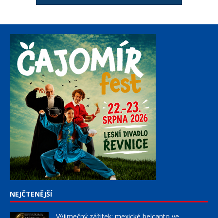
NEJČTENĚJŠÍ
Výjimečný zážitek: mexické belcanto ve