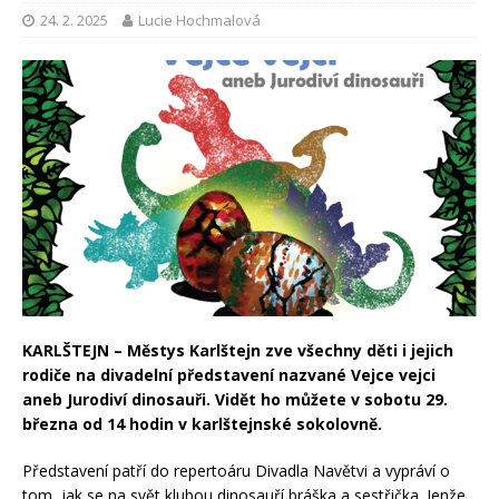
24. 2. 2025
Lucie Hochmalová
KARLŠTEJN – Městys Karlštejn zve všechny děti i jejich
rodiče na divadelní představení nazvané Vejce vejci
aneb Jurodiví dinosauři. Vidět ho můžete v sobotu 29.
března od 14 hodin v karlštejnské sokolovně.
Představení patří do repertoáru Divadla Navětvi a vypráví o
tom, jak se na svět klubou dinosauří bráška a sestřička. Jenže