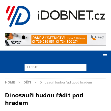
HOME
DĚTI
Dinosauři budou řádit pod hradem
Dinosauři budou řádit pod
hradem