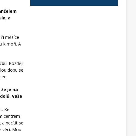
manželem
la, a
Tři měsíce
u k moři. A
čbu. Později
elou dobu se
nec.
 že je na
 dolů. Vaše
t. Ke
ím centrem
a necítit se
é věci. Mou