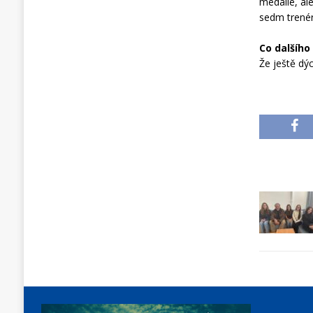
medaile, al
sedm trenér
Co dalšího
Že ještě d