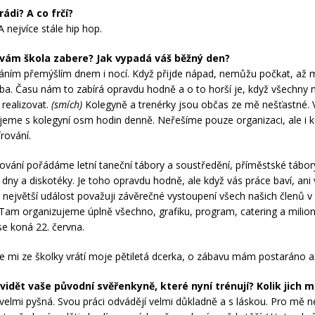
rádi? A co frčí?
A nejvíce stále hip hop.
 vám škola zabere? Jak vypadá váš běžný den?
ním přemýšlím dnem i nocí. Když přijde nápad, nemůžu počkat, až 
ba. Času nám to zabírá opravdu hodně a o to horší je, když všechny
 realizovat.
(smích)
Kolegyně a trenérky jsou občas ze mě nešťastné.
jeme s kolegyní osm hodin denně. Neřešíme pouze organizaci, ale i 
írování.
vání pořádáme letní taneční tábory a soustředění, příměstské tábo
 dny a diskotéky. Je toho opravdu hodně, ale když vás práce baví, ani
a největší událost považuji závěrečné vystoupení všech našich členů v
 Tam organizujeme úplně všechno, grafiku, program, catering a milion
se koná 22. června.
se mi ze školky vrátí moje pětiletá dcerka, o zábavu mám postaráno a
, vidět vaše původní svěřenkyně, které nyní trénují? Kolik jich 
velmi pyšná. Svou práci odvádějí velmi důkladně a s láskou. Pro mě ne