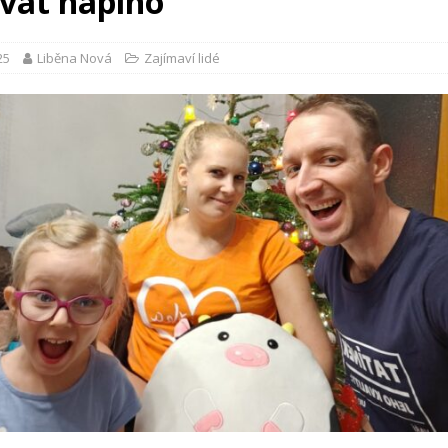
vat naplno
25
Liběna Nová
Zajímaví lidé