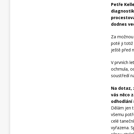
Petře Kelle
diagnostik
procestova
dodnes ved
Za možnou p
poté ji toti
ještě před n
V prvních l
ochrnula, o
soustředí na
Na dotaz, 
vás něco z
odhodlání 
Dělám jen t
všemu potře
celé tanečn
vyřazena. S