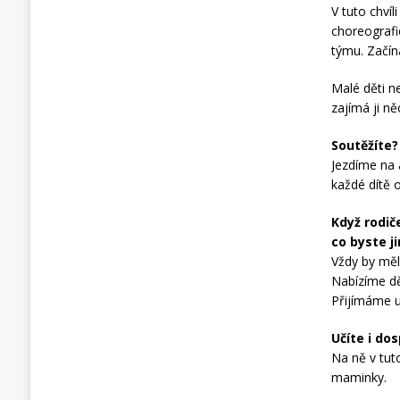
V tuto chví
choreografi
týmu. Začín
Malé děti ne
zajímá ji n
Soutěžíte?
Jezdíme na 
každé dítě 
Když rodiče
co byste j
Vždy by měli
Nabízíme dě
Přijímáme u
Učíte i do
Na ně v tut
maminky.