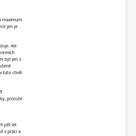
.
 na maximum.
ce jen je
tuje. Ale
krevních
i byť jen z
oušené
 tuto chvíli
s?
ky, protože
h pět let
ď v práci a