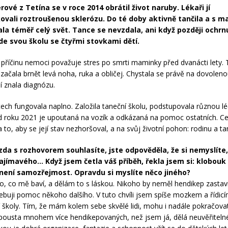
rové z Tetína se v roce 2014 obrátil život naruby. Lékaři jí
ovali roztroušenou sklerózu. Do té doby aktivně tančila a s 
la téměř celý svět. Tance se nevzdala, ani když později ochrnu
e svou školu se čtyřmi stovkami dětí.
říčinu nemoci považuje stres po smrti maminky před dvanácti lety. 
ž začala brnět levá noha, ruka a obličej. Chystala se právě na dovoleno
í znala diagnózu.
etech fungovala naplno. Založila taneční školu, podstupovala různou lé
d roku 2021 je upoutaná na vozík a odkázaná na pomoc ostatních. C
 to, aby se její stav nezhoršoval, a na svůj životní pohon: rodinu a ta
zda s rozhovorem souhlasíte, jste odpověděla, že si nemyslíte,
ajímavého… Když jsem četla váš příběh, řekla jsem si: klobouk
není samozřejmost. Opravdu si myslíte něco jiného?
o, co mě baví, a dělám to s láskou. Nikoho by neměl hendikep zastavi
buji pomoc někoho dalšího. V tuto chvíli jsem spíše mozkem a řídic
í školy. Tím, že mám kolem sebe skvělé lidi, mohu i nadále pokračovat 
pousta mnohem více hendikepovaných, než jsem já, dělá neuvěřiteln