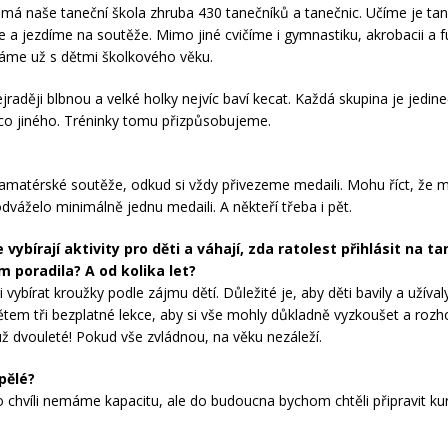
li má naše taneční škola zhruba 430 tanečníků a tanečnic. Učíme je ta
e a jezdíme na soutěže. Mimo jiné cvičíme i gymnastiku, akrobacii a 
áme už s dětmi školkového věku.
jraději blbnou a velké holky nejvíc baví kecat. Každá skupina je jedin
ěco jiného. Tréninky tomu přizpůsobujeme.
amatérské soutěže, odkud si vždy přivezeme medaili. Mohu říct, že mi
odváželo minimálně jednu medaili. A někteří třeba i pět.
 vybírají aktivity pro děti a váhají, zda ratolest přihlásit na t
im poradila? A od kolika let?
 vybírat kroužky podle zájmu dětí. Důležité je, aby děti bavily a užívaly 
tem tři bezplatné lekce, aby si vše mohly důkladně vyzkoušet a rozh
ž dvouleté! Pokud vše zvládnou, na věku nezáleží.
spělé?
o chvíli nemáme kapacitu, ale do budoucna bychom chtěli připravit ku