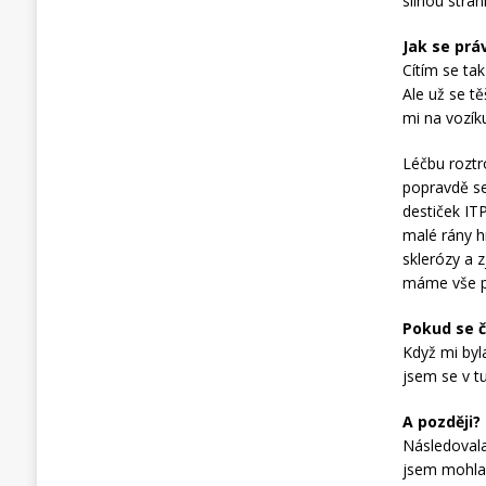
silnou strá
Jak se práv
Cítím se ta
Ale už se t
mi na vozík
Léčbu roztr
popravdě se
destiček IT
malé rány h
sklerózy a z
máme vše p
Pokud se č
Když mi byl
jsem se v t
A později?
Následovala
jsem mohla 