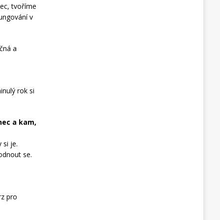
nec, tvoříme
fungování v
ečná a
nulý rok si
anec a kam,
si je.
odnout se.
rz pro