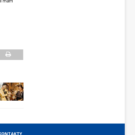
íli mám
KONTAKTY