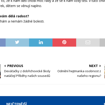
e to, že k nám děti chodí moc rády a že se k nám vždy těší. V tuto chv
ek, dětem se věnují naplno.
 vám dělá radost?
ýchám a nemám žádné bolesti.
PREVIOUS
NEXT
Deváťačky z dobřichovické školy
Odmění hejtmanka osobnost z
natáčejí Příběhy našich sousedů
našeho regionu?
NEJČTENĚJŠÍ