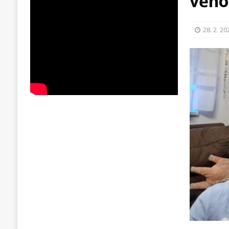
věno
28. 2. 20