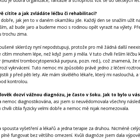
nkou je dobrá organizace, fantazie a schopnost vžít se do dětských let
ě cítíte a jak zvládáte léčbu či rehabilitaci?
k dobře, jak jen to v daném okamžiku jde. Každý den se snažím užít
ěším, až bude jaro a budeme moci s rodinou opět vyrazit na výlety. Pře
u trochu zima.
oušené sklerózy nyní nepodstupuji, protože pro mě žádná další neexis
 cítím mnohem lépe, než když jsem ji měla. V tuto chvíli řeším léčbu 
P (imunitní trombocytopenická purpura, pozn. red.), což znamená, že m
rozí vykrvácení. Tuto nemoc mi způsobilo právě jedno z léčení roztr
jistili ji před pěti lety. Ale mám skvělého lékaře, který mi naslouchá, a v
od kontrolou.
lověk dozví vážnou diagnózu, je často v šoku. Jak to bylo u vá
a nemoc diagnostikována, asi jsem si neuvědomovala všechny násled
u chvíli cítila fyzicky velmi dobře a nemoc mě nijak neomezovala.
 spousta vyšetření a lékařů a jedna terapie za druhou. Nicméně celýc
plně fungovat bez většího omezení. Kvůli diagnóze jsem dala výpově