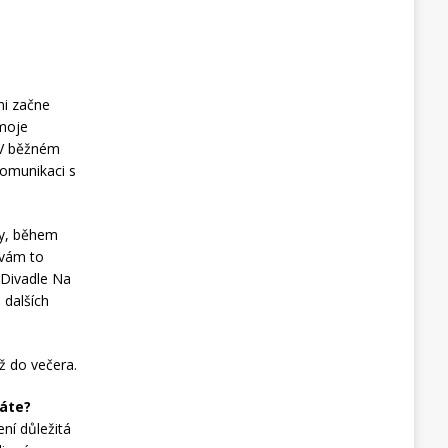
mi začne
 moje
 V běžném
komunikaci s
ry, během
 vám to
 Divadle Na
 dalších
ž do večera.
máte?
ní důležitá