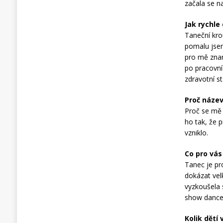
začala se n
Jak rychle 
Taneční kro
pomalu jsem
pro mě znam
po pracovní
zdravotní s
Proč náze
Proč se mě 
ho tak, že 
vzniklo.
Co pro vás
Tanec je pr
dokázat vel
vyzkoušela 
show danc
Kolik dětí 