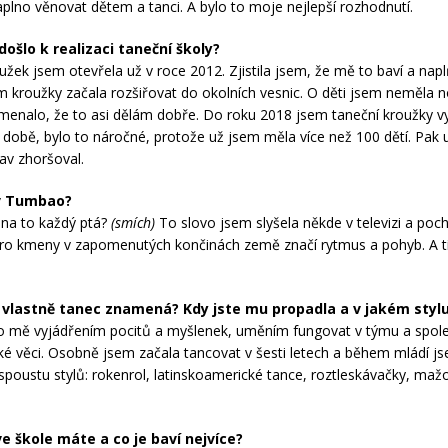
aplno věnovat dětem a tanci. A bylo to moje nejlepší rozhodnutí.
došlo k realizaci taneční školy?
užek jsem otevřela už v roce 2012. Zjistila jsem, že mě to baví a napl
 kroužky začala rozšiřovat do okolních vesnic. O děti jsem neměla n
enalo, že to asi dělám dobře. Do roku 2018 jsem taneční kroužky v
 době, bylo to náročné, protože už jsem měla více než 100 dětí. Pak 
tav zhoršoval.
v Tumbao?
na to každý ptá?
(smích)
To slovo jsem slyšela někde v televizi a poc
pro kmeny v zapomenutých končinách země značí rytmus a pohyb. A t
 vlastně tanec znamená? Kdy jste mu propadla a v jakém styl
o mě vyjádřením pocitů a myšlenek, uměním fungovat v týmu a spol
ké věci. Osobně jsem začala tancovat v šesti letech a během mládí js
spoustu stylů: rokenrol, latinskoamerické tance, roztleskávačky, mažo
e
ve škole máte a co je baví nejvíce?