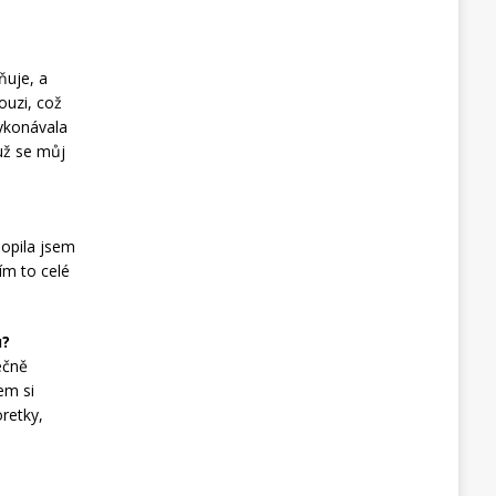
ňuje, a
ouzi, což
ykonávala
už se můj
hopila jsem
ím to celé
u?
ečně
em si
retky,