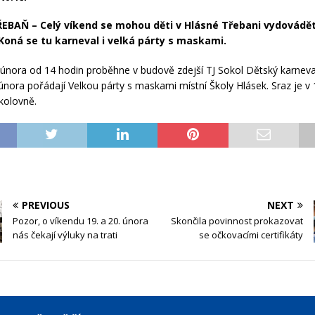
EBAŇ – Celý víkend se mohou děti v Hlásné Třebani vydovádět
oná se tu karneval i velká párty s maskami.
. února od 14 hodin proběhne v budově zdejší TJ Sokol Dětský karneva
 února pořádají Velkou párty s maskami místní Školy Hlásek. Sraz je v
kolovně.
PREVIOUS
NEXT
Pozor, o víkendu 19. a 20. února
Skončila povinnost prokazovat
nás čekají výluky na trati
se očkovacími certifikáty