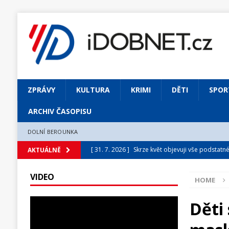
ZPRÁVY
KULTURA
KRIMI
DĚTI
SPOR
ARCHIV ČASOPISU
DOLNÍ BEROUNKA
[ 31. 7. 2026 ]
Skrze květ objevuji vše podstatn
AKTUÁLNĚ
[ 31. 7. 2026 ]
Jednou Slavoj, vždycky Slavoj!
VIDEO
HOME
[ 31. 7. 2026 ]
Zámek Liteň rozezní hvězdně o
[ 5. 8. 2026 ]
Výjimečný zážitek: mexické belca
Děti 
[ 31. 7. 2026 ]
Měsíčník DOBNET 8/2026
ARCH