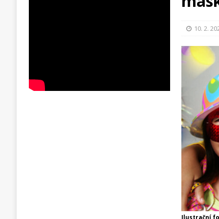
mas
10. 2. 20
Ilustrační f