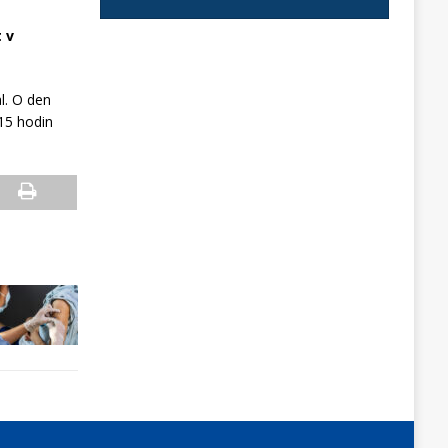
 v
l. O den
 15 hodin