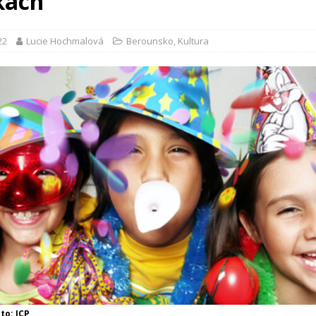
kách
22
Lucie Hochmalová
Berounsko
,
Kultura
oto: ICP