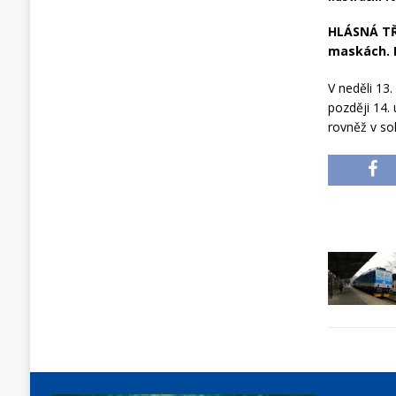
HLÁSNÁ TŘ
maskách. K
V neděli 13
později 14.
rovněž v so