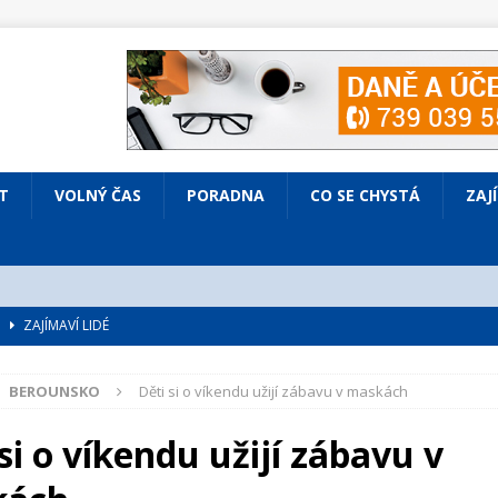
T
VOLNÝ ČAS
PORADNA
CO SE CHYSTÁ
ZAJ
é
ZAJÍMAVÍ LIDÉ
VOLNÝ ČAS
BEROUNSKO
Děti si o víkendu užijí zábavu v maskách
bsazená Prodaná nevěsta
KULTURA
nto ve Všenorech
KULTURA
si o víkendu užijí zábavu v
IV ČASOPISU