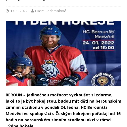
13. 1. 2022
Lucie Hochmalová
BEROUN – Jedinečnou možnost vyzkoušet si zdarma,
jaké to je být hokejistou, budou mít děti na berounském
zimním stadionu v pondělí 24. ledna. HC Berounští
Medvědi ve spolupráci s Českým hokejem pořádají od 16
hodin na berounském zimním stadionu akci v rámci
Týdne hokeje.