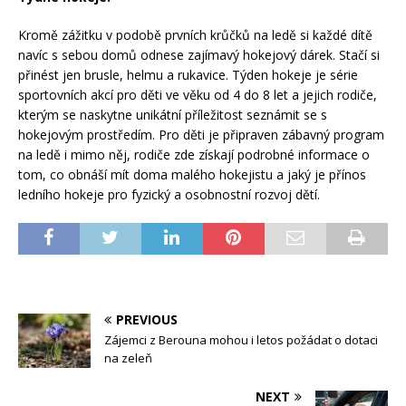
Kromě zážitku v podobě prvních krůčků na ledě si každé dítě
navíc s sebou domů odnese zajímavý hokejový dárek. Stačí si
přinést jen brusle, helmu a rukavice. Týden hokeje je série
sportovních akcí pro děti ve věku od 4 do 8 let a jejich rodiče,
kterým se naskytne unikátní příležitost seznámit se s
hokejovým prostředím. Pro děti je připraven zábavný program
na ledě i mimo něj, rodiče zde získají podrobné informace o
tom, co obnáší mít doma malého hokejistu a jaký je přínos
ledního hokeje pro fyzický a osobnostní rozvoj dětí.
PREVIOUS
Zájemci z Berouna mohou i letos požádat o dotaci
na zeleň
NEXT