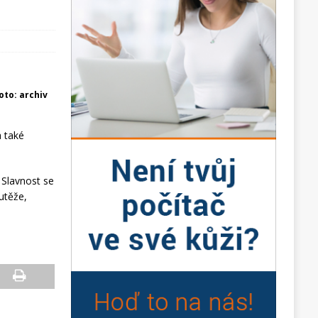
foto: archiv
a také
 Slavnost se
utěže,