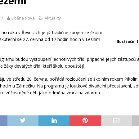
ěžemi
17
Liběna Nová
Aktuality
ho roku v Řevnicích je již tradičně spojen se školní
skuteční se 27. června od 17 hodin hodin v Lesním
Ilustrační 
ogramu budou vystoupení jednotlivých tříd, případně jejich zástupců 
e žáky devátých tříd, kteří školu opouštějí.
ji, ve středu 28. června, pořádá rozloučení se školním rokem Pikolín.
hodin u Zámečku. Na programu je loutkové divadelní představení, so
pro zúčastněné děti jako odměna zmrzlina zdarma.