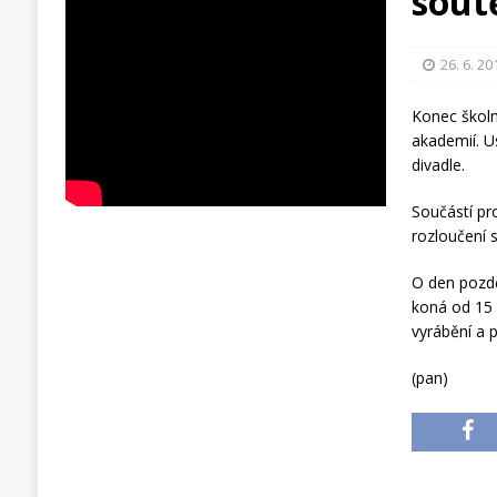
sout
26. 6. 20
Konec školní
akademií. U
divadle.
Součástí pr
rozloučení s
O den pozdě
koná od 15 
vyrábění a 
(pan)