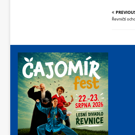
PREVIOU
Řevničtí ocho