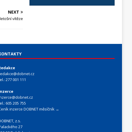
NEXT
letošní vítěze
KONTAKTY
Redakce
redakce@dobnet.cz
tel.: 277 001 111
Inzerce
inzerce@dobnet.cz
tel.: 605 205 755
Ceník inzerce DOBNET měsíčník →
DOBNET, z.s.
Palackého 27