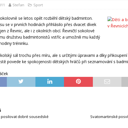
2011
Stefan
Sport
sokolovně se letos opět rozběhl dětský badminton.
u se v prvních hodinách přihlásilo přes dvacet dívek
jen z Řevnic, ale i z okolních obcí. Řevničtí sokolové
ému družstvu badmintonistů vstříc a umožnili mu každý
hodiny tréninku.
okolský sál trochu přes míru, ale s určitými úpravami a díky přikoupení 
jistě povede ke spokojenosti dětských hráčů při seznamování s badm
ráček
S
 a posilovat dobré sousedské
Svatomartinské posví