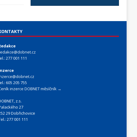
KONTAKTY
Redakce
redakce@dobnet.cz
tel.: 277 001 111
Inzerce
inzerce@dobnet.cz
tel.: 605 205 755
Ceník inzerce DOBNET měsíčník →
DOBNET, z.s.
Palackého 27
252 29 Dobřichovice
Tel.: 277 001 111