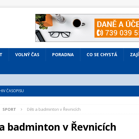
T
VOLNÝ ČAS
PORADNA
CO SE CHYSTÁ
ZAJ
IV ČASOPISU
é
ZAJÍMAVÍ LIDÉ
SPORT
Děti a badminton v Řevnicích
VOLNÝ ČAS
bsazená Prodaná nevěsta
KULTURA
 a badminton v Řevnicích
nto ve Všenorech
KULTURA