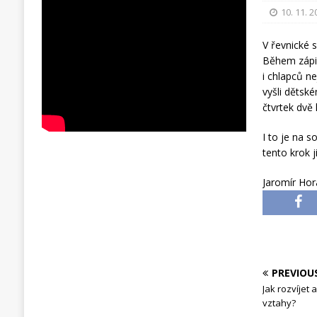
10. 11. 
V řevnické 
Během zápis
i chlapců ne
vyšli dětsk
čtvrtek dvě 
I to je na s
tento krok 
Jaromír Ho
PREVIOU
Jak rozvíjet
vztahy?