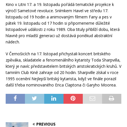
Kino v Litni 17. a 19. listopadu pořádá tematické projekce k
výročí Sametové revoluce. Snímkem Havel ve středu 17.
listopadu od 19 hodin a animovaným filmem Fany a pes v
pátek 19. listopadu od 17 hodin si připomeneme důležité
listopadové události z roku 1989. Oba tituly přiblíží dobu, která
hlavně pro mladší generaci už dostává poněkud abstraktní
nádech.
V Černošicích na 17. listopad přichystali koncert britského
zpěváka, skladatele a fenomenálního kytaristy Toda Sharpvilla,
který je navíc představitelem britských aristokratických kruhů. V
tamním Club Kině zahraje od 20 hodin. Sharpville získal v roce
1995 ocenění Nejlepší britský kytarista, když ve finále porazil
další třeba nominovaného Erica Claptona či Garyho Moorea.
PREVIOUS