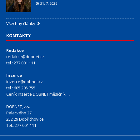
31. 7. 2026
Všechny články
KONTAKTY
Redakce
redakce@dobnet.cz
tel.: 277 001 111
Inzerce
inzerce@dobnet.cz
tel.: 605 205 755
Ceník inzerce DOBNET měsíčník →
DOBNET, z.s.
Palackého 27
252 29 Dobřichovice
Tel.: 277 001 111