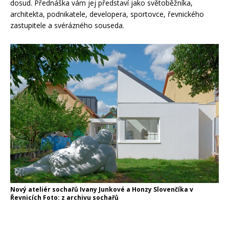
dosud. Přednáška vám jej představí jako světoběžníka,
architekta, podnikatele, developera, sportovce, řevnického
zastupitele a svérázného souseda.
Nový ateliér sochařů Ivany Junkové a Honzy Slovenčíka v
Řevnicích Foto: z archivu sochařů