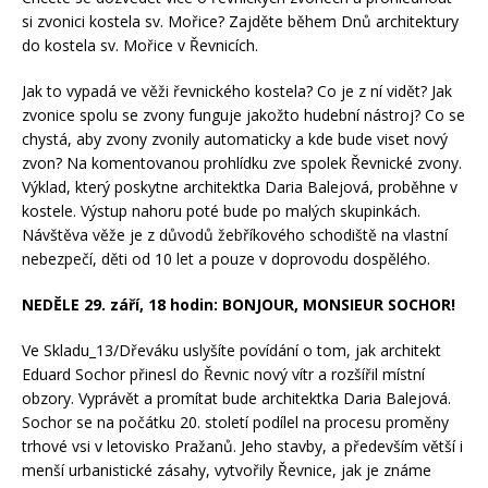
si zvonici kostela sv. Mořice? Zajděte během Dnů architektury
do kostela sv. Mořice v Řevnicích.
Jak to vypadá ve věži řevnického kostela? Co je z ní vidět? Jak
zvonice spolu se zvony funguje jakožto hudební nástroj? Co se
chystá, aby zvony zvonily automaticky a kde bude viset nový
zvon? Na komentovanou prohlídku zve spolek Řevnické zvony.
Výklad, který poskytne architektka Daria Balejová, proběhne v
kostele. Výstup nahoru poté bude po malých skupinkách.
Návštěva věže je z důvodů žebříkového schodiště na vlastní
nebezpečí, děti od 10 let a pouze v doprovodu dospělého.
NEDĚLE 29. září, 18 hodin: BONJOUR, MONSIEUR SOCHOR!
Ve Skladu_13/Dřeváku uslyšíte povídání o tom, jak architekt
Eduard Sochor přinesl do Řevnic nový vítr a rozšířil místní
obzory. Vyprávět a promítat bude architektka Daria Balejová.
Sochor se na počátku 20. století podílel na procesu proměny
trhové vsi v letovisko Pražanů. Jeho stavby, a především větší i
menší urbanistické zásahy, vytvořily Řevnice, jak je známe