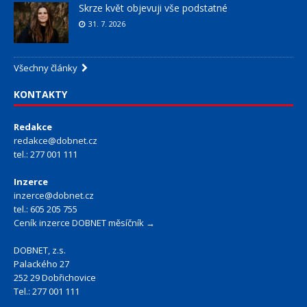
Skrze květ objevuji vše podstatné
31. 7. 2026
Všechny články
KONTAKTY
Redakce
redakce@dobnet.cz
tel.: 277 001 111
Inzerce
inzerce@dobnet.cz
tel.: 605 205 755
Ceník inzerce DOBNET měsíčník →
DOBNET, z.s.
Palackého 27
252 29 Dobřichovice
Tel.: 277 001 111