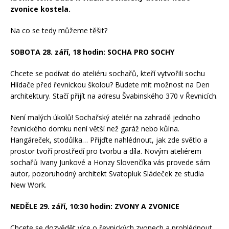
zvonice kostela.
Na co se tedy můžeme těšit?
SOBOTA 28. září, 18 hodin: SOCHA PRO SOCHY
Chcete se podívat do ateliéru sochařů, kteří vytvořili sochu
Hlídače před řevnickou školou? Budete mít možnost na Den
architektury. Stačí přijít na adresu Švabinského 370 v Řevnicích.
Není malých úkolů! Sochařský ateliér na zahradě jednoho
řevnického domku není větší než garáž nebo kůlna.
Hangáreček, stodůlka… Přijďte nahlédnout, jak zde světlo a
prostor tvoří prostředí pro tvorbu a díla. Novým ateliérem
sochařů Ivany Junkové a Honzy Slovenčíka vás provede sám
autor, pozoruhodný architekt Svatopluk Sládeček ze studia
New Work.
NEDĚLE 29. září, 10:30 hodin: ZVONY A ZVONICE
Chcete se dozvědět více o řevnických zvonech a prohlédnout