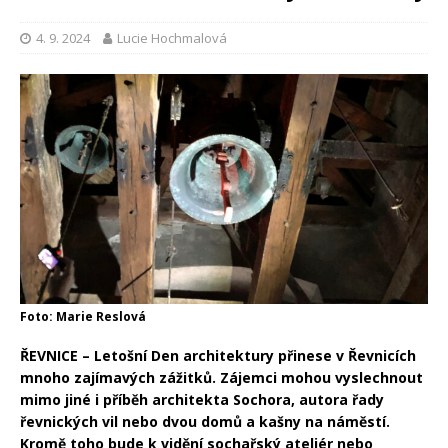
4. 9. 2024
Lucie Hochmalová
Foto: Marie Reslová
ŘEVNICE – Letošní Den architektury přinese v Řevnicích
mnoho zajímavých zážitků. Zájemci mohou vyslechnout
mimo jiné i příběh architekta Sochora, autora řady
řevnických vil nebo dvou domů a kašny na náměstí.
Kromě toho bude k vidění sochařský ateliér nebo