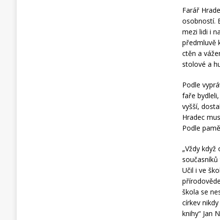
Farář Hrade
osobností. 
mezi lidi i 
předmluvě k
ctěn a váže
stolové a h
Podle vyprá
faře bydleli
vyšší, dosta
Hradec muse
Podle pamět
„Vždy když 
současníků 
Učil i ve šk
přírodověde
škola se nes
církev nikdy
knihy“ Jan 