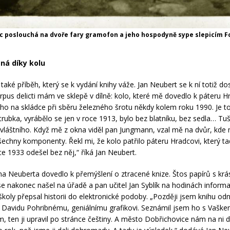
c poslouchá na dvoře fary gramofon a jeho hospodyně sype slepicím Fo
ná díky kolu
také příběh, který se k vydání knihy váže. Jan Neubert se k ní totiž do
orpus delicti mám ve sklepě v dílně: kolo, které mě dovedlo k páteru H
ho na skládce při sběru železného šrotu někdy kolem roku 1990. Je to
rubka, vyrábělo se jen v roce 1913, bylo bez blatníku, bez sedla… Tuš
zvláštního. Když mě z okna viděl pan Jungmann, vzal mě na dvůr, kde
echny komponenty. Řekl mi, že kolo patřilo páteru Hradcovi, který ta
oce 1933 odešel bez něj,“ říká Jan Neubert.
na Neuberta dovedlo k přemýšlení o ztracené knize. Štos papírů s kr
e nakonec našel na úřadě a pan učitel Jan Syblík na hodinách informa
 školy přepsal historii do elektronické podoby. „Později jsem knihu od
Davidu Pohribnému, geniálnímu grafikovi. Seznámil jsem ho s Vašk
m, ten ji upravil po stránce češtiny. A město Dobřichovice nám na ni d