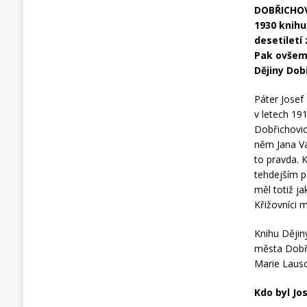
DOBŘICHOV
1930 knihu
desetiletí
Pak ovšem 
Dějiny Dob
Páter Josef
v letech 19
Dobřichovic
něm Jana Vá
to pravda. 
tehdejším p
měl totiž ja
Křižovníci 
Knihu Dějiny
města Dobři
Marie Laus
Kdo byl Jo