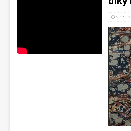
díky
5. 12. 20