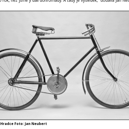
o rok, než jsme ji dali dohromady. A tady je výsledek,“ dodává Jan Ne
 Hradce Foto: Jan Neubert