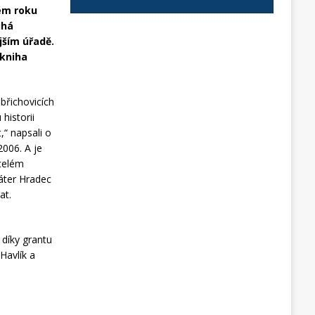
lem roku
uhá
ejším úřadě.
 kniha
břichovicích
historii
,“ napsali o
2006. A je
 celém
Páter Hradec
at.
 díky grantu
Havlík a