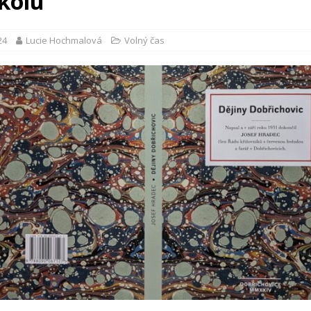
 kolu
24
Lucie Hochmalová
Volný čas