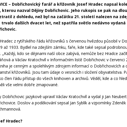
ICE –
Dobřichovický farář a křižovník Josef Hradec napsal ko
, kterou nazval Dějiny Dobřichovic. Jeho rukopis se pak na dlo
 ztratil z dohledu, než byl na začátku 21. století nalezen na zd
trvalo dalších dvacet let, než spatřila světlo nedávno vydaná
řichovic.
 Hradec z rytířského řádu křižovníků s červenou hvězdou působil v Do
19 až 1933. Bydlel na zdejším zámku, faře, kde také sepsal podrobnou 
. „Každý, kdo se dějinami naší obce zabývá, nemůže bez Hradce začít
ňová a Václav Kratochvíl v Informačním listě Dobřichovic v červenci 
Kniha je cenným a spolehlivým zdrojem informací o Dobřichovicích a
anství křižovníků. Jsou tam údaje o vesnicích i složení obyvatelstva. 
ko člen řádu přístup do všech knihoven a archivů. Věděl, kde a co hled
měli vše velmi dobře zmapované.
 Dobřichovic jazykově upravil Václav Kratochvíl a vydal ji Jan Neubert
chovice. Doslov a poděkování sepsal Jan Syblík a vzpomínky Zdeněk 
chmannová.
sef Hradec?