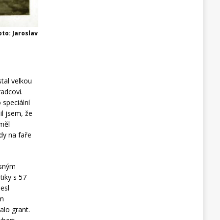
to: Jaroslav
stal velkou
radcovi.
 speciální
il jsem, že
 měl
dy na faře
ásným
tiky s 57
nesl
em
alo grant.