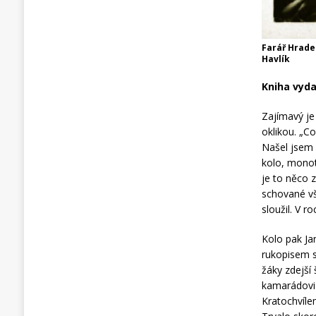
Farář Hrade
Havlík
Kniha vyda
Zajímavý je 
oklikou. „C
Našel jsem 
kolo, monot
je to něco 
schované vš
sloužil. V r
Kolo pak Ja
rukopisem s
žáky zdejší
kamarádovi 
Kratochvíle