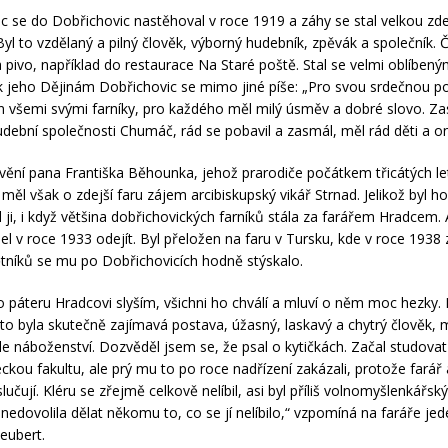
c se do Dobřichovic nastěhoval v roce 1919 a záhy se stal velkou zde
Byl to vzdělaný a pilný člověk, výborný hudebník, zpěvák a společník. 
na pivo, například do restaurace Na Staré poště. Stal se velmi oblíbený
 jeho Dějinám Dobřichovic se mimo jiné píše: „Pro svou srdečnou p
n všemi svými farníky, pro každého měl milý úsměv a dobré slovo. Za
udební společnosti Chumáč, rád se pobavil a zasmál, měl rád děti a on
vění pana Františka Běhounka, jehož prarodiče počátkem třicátých le
, měl však o zdejší faru zájem arcibiskupský vikář Strnad. Jelikož byl 
l ji, i když většina dobřichovických farníků stála za farářem Hradcem. 
l v roce 1933 odejít. Byl přeložen na faru v Tursku, kde v roce 1938 
níků se mu po Dobřichovicích hodně stýskalo.
o páteru Hradcovi slyším, všichni ho chválí a mluví o něm moc hezky.
to byla skutečně zajímavá postava, úžasný, laskavý a chytrý člověk, 
ole náboženství. Dozvěděl jsem se, že psal o kytičkách. Začal studovat
ckou fakultu, ale prý mu to po roce nadřízení zakázali, protože farář
lučují. Kléru se zřejmě celkově nelíbil, asi byl příliš volnomyšlenkářský
 nedovolila dělat někomu to, co se jí nelíbilo,“ vzpomíná na faráře je
Neubert.