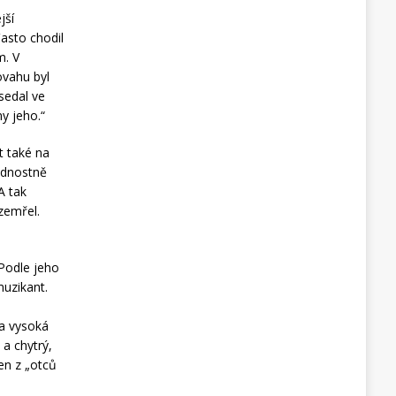
jší
Často chodil
m. V
ovahu byl
sedal ve
y jeho.“
t také na
hodnostně
A tak
zemřel.
 Podle jeho
muzikant.
 a vysoká
 a chytrý,
den z „otců