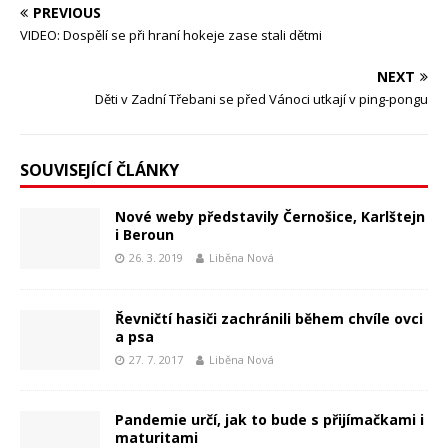
PREVIOUS
VIDEO: Dospělí se při hraní hokeje zase stali dětmi
NEXT
Děti v Zadní Třebani se před Vánoci utkají v ping-pongu
SOUVISEJÍCÍ ČLÁNKY
Nové weby představily Černošice, Karlštejn
i Beroun
26. 3. 2019
Liběna Nová
Řevničtí hasiči zachránili během chvíle ovci
a psa
27. 7. 2017
Liběna Nová
Pandemie určí, jak to bude s přijímačkami i
maturitami