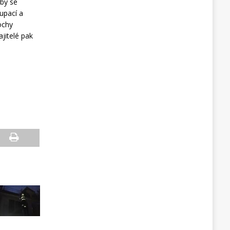
 by se
upací a
lochy
ajitelé pak
.