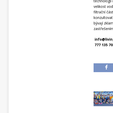
technologií
velikost vo
filtrační čá
konzultovat 
bývají zkla
zastřešením
info@livin
777 135 70