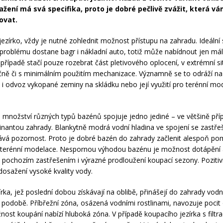
lažení má svá specifika, proto je dobré pečlivě zvážit, která v
ovat.
jezírko, vždy je nutné zohlednit možnost přístupu na zahradu. Ideální s
problému dostane bagr i nákladní auto, totiž může nabídnout jen m
 případě stačí pouze rozebrat část pletivového oplocení, v extrémní si
učně či s minimálním použitím mechanizace. Významně se to odráží na
 i odvoz vykopané zeminy na skládku nebo její využití pro terénní mo
množství různých typů bazénů spojuje jedno jediné – ve většině pří
inantou zahrady. Blankytně modrá vodní hladina ve spojení se zastř
vá pozornost. Proto je dobré bazén do zahrady začlenit alespoň p
 terénní modelace. Nespornou výhodou bazénu je možnost dotápění 
 pochozím zastřešením i výrazné prodloužení koupací sezony. Pozitivn
dosažení vysoké kvality vody.
rka, jež poslední dobou získávají na oblibě, přinášejí do zahrady vodn
í podobě. Příbřežní zóna, osázená vodními rostlinami, navozuje poci
nost koupání nabízí hluboká zóna. V případě koupacího jezírka s filtra