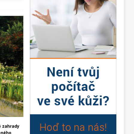
é zahrady
beného