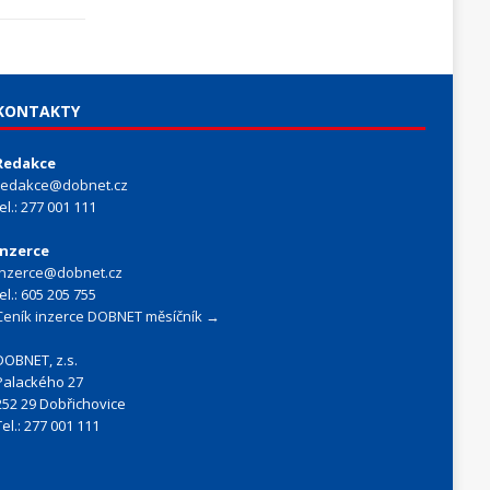
KONTAKTY
Redakce
redakce@dobnet.cz
tel.: 277 001 111
Inzerce
inzerce@dobnet.cz
tel.: 605 205 755
Ceník inzerce DOBNET měsíčník →
DOBNET, z.s.
Palackého 27
252 29 Dobřichovice
Tel.: 277 001 111