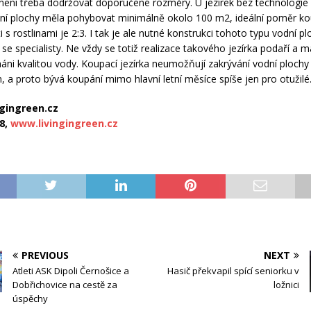
 není třeba dodržovat doporučené rozměry. U jezírek bez technologie
dní plochy měla pohybovat minimálně okolo 100 m2, ideální poměr ko
sti s rostlinami je 2:3. I tak je ale nutné konstrukci tohoto typu vodní p
se specialisty. Ne vždy se totiž realizace takového jezírka podaří a m
máni kvalitou vody. Koupací jezírka neumožňují zakrývání vodní plochy
, a proto bývá koupání mimo hlavní letní měsíce spíše jen pro otužilé
gingreen.cz
8,
www.livingingreen.cz
PREVIOUS
NEXT
Atleti ASK Dipoli Černošice a
Hasič překvapil spící seniorku v
Dobřichovice na cestě za
ložnici
úspěchy