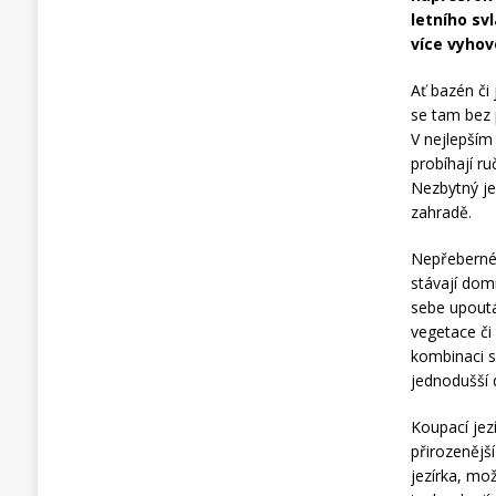
letního sv
více vyhov
Ať bazén či 
se tam bez 
V nejlepším
probíhají r
Nezbytný je
zahradě.
Nepřeberné 
stávají dom
sebe upoutá
vegetace či
kombinaci s
jednodušší 
Koupací jezí
přirozenějš
jezírka, mož