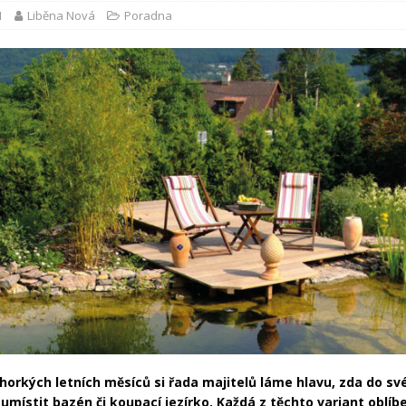
1
Liběna Nová
Poradna
horkých letních měsíců si řada majitelů láme hlavu, zda do sv
umístit bazén či koupací jezírko. Každá z těchto variant oblí