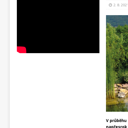
2. 8. 202
V průběhu 
napřesrok 