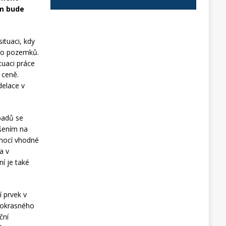
ám bude
ituaci, kdy
álo pozemků.
tuaci práce
 ceně.
delace v
padů se
ešením na
omocí vhodné
a v
í je také
í prvek v
t okrasného
ční